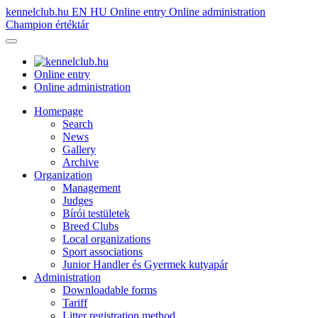
kennelclub.hu
EN
HU
Online entry
Online administration
Champion értéktár
Online entry
Online administration
Homepage
Search
News
Gallery
Archive
Organization
Management
Judges
Bírói testületek
Breed Clubs
Local organizations
Sport associations
Junior Handler és Gyermek kutyapár
Administration
Downloadable forms
Tariff
Litter registration method