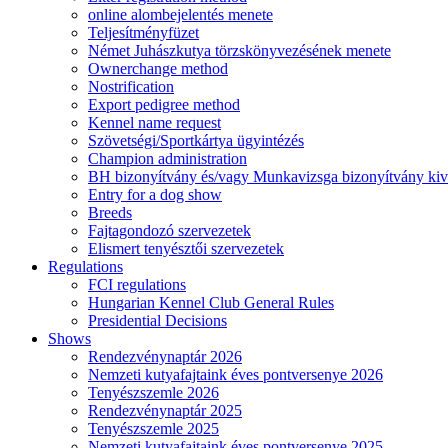
online alombejelentés menete
Teljesítményfüzet
Német Juhászkutya törzskönyvezésének menete
Ownerchange method
Nostrification
Export pedigree method
Kennel name request
Szövetségi/Sportkártya ügyintézés
Champion administration
BH bizonyítvány és/vagy Munkavizsga bizonyítvány kiv
Entry for a dog show
Breeds
Fajtagondozó szervezetek
Elismert tenyésztői szervezetek
Regulations
FCI regulations
Hungarian Kennel Club General Rules
Presidential Decisions
Shows
Rendezvénynaptár 2026
Nemzeti kutyafajtaink éves pontversenye 2026
Tenyészszemle 2026
Rendezvénynaptár 2025
Tenyészszemle 2025
Nemzeti kutyafajtaink éves pontversenye 2025