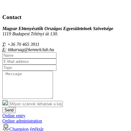
Contact
Magyar Ebtenyésztők Országos Egyesületeinek Szövetsége
1119 Budapest Tétényi út 130.
T:
+36 70 465 3911
E:
titkarsag@kennelclub.hu
Send
Online entry
Online administration
Champion értéktár