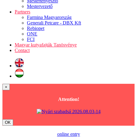
Mestertenyésztő
Mestervezető
Partners
Farmina Magyarország
Generali Petcare - DBX Kft
Rebiopet
ONE
FCI
Magyar kutyafajták Tanösvénye
Contact
×
Attention!
OK
online entry