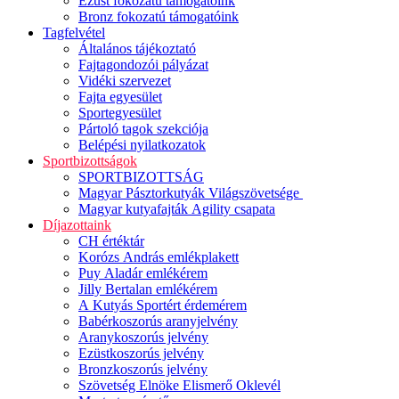
Ezüst fokozatú támogatóink
Bronz fokozatú támogatóink
Tagfelvétel
Általános tájékoztató
Fajtagondozói pályázat
Vidéki szervezet
Fajta egyesület
Sportegyesület
Pártoló tagok szekciója
Belépési nyilatkozatok
Sportbizottságok
SPORTBIZOTTSÁG
Magyar Pásztorkutyák Világszövetsége
Magyar kutyafajták Agility csapata
Díjazottaink
CH értéktár
Korózs András emlékplakett
Puy Aladár emlékérem
Jilly Bertalan emlékérem
A Kutyás Sportért érdemérem
Babérkoszorús aranyjelvény
Aranykoszorús jelvény
Ezüstkoszorús jelvény
Bronzkoszorús jelvény
Szövetség Elnöke Elismerő Oklevél