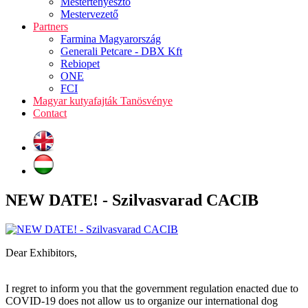
Mestertenyésztő
Mestervezető
Partners
Farmina Magyarország
Generali Petcare - DBX Kft
Rebiopet
ONE
FCI
Magyar kutyafajták Tanösvénye
Contact
NEW DATE! - Szilvasvarad CACIB
Dear Exhibitors,
I regret to inform you that the government regulation enacted due to
COVID-19 does not allow us to organize our international dog