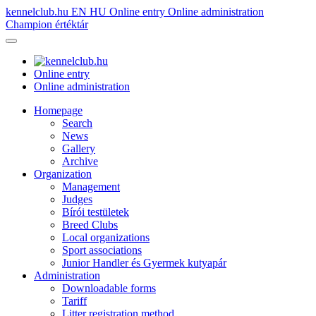
kennelclub.hu
EN
HU
Online entry
Online administration
Champion értéktár
Online entry
Online administration
Homepage
Search
News
Gallery
Archive
Organization
Management
Judges
Bírói testületek
Breed Clubs
Local organizations
Sport associations
Junior Handler és Gyermek kutyapár
Administration
Downloadable forms
Tariff
Litter registration method