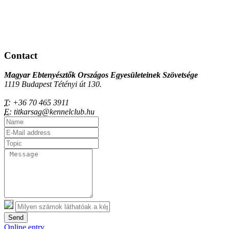
Contact
Magyar Ebtenyésztők Országos Egyesületeinek Szövetsége
1119 Budapest Tétényi út 130.
T:
+36 70 465 3911
E:
titkarsag@kennelclub.hu
Send
Online entry