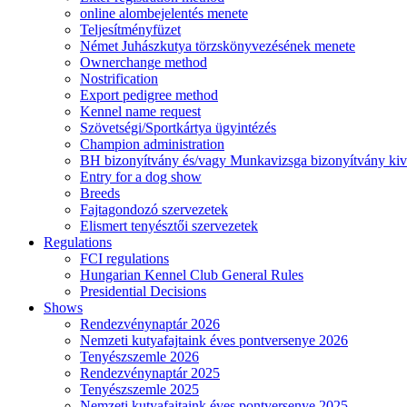
online alombejelentés menete
Teljesítményfüzet
Német Juhászkutya törzskönyvezésének menete
Ownerchange method
Nostrification
Export pedigree method
Kennel name request
Szövetségi/Sportkártya ügyintézés
Champion administration
BH bizonyítvány és/vagy Munkavizsga bizonyítvány kiv
Entry for a dog show
Breeds
Fajtagondozó szervezetek
Elismert tenyésztői szervezetek
Regulations
FCI regulations
Hungarian Kennel Club General Rules
Presidential Decisions
Shows
Rendezvénynaptár 2026
Nemzeti kutyafajtaink éves pontversenye 2026
Tenyészszemle 2026
Rendezvénynaptár 2025
Tenyészszemle 2025
Nemzeti kutyafajtaink éves pontversenye 2025