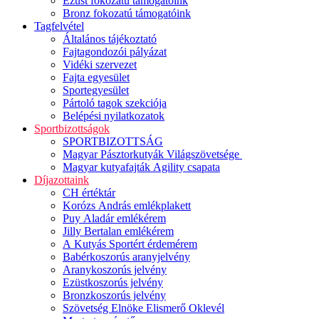
Ezüst fokozatú támogatóink
Bronz fokozatú támogatóink
Tagfelvétel
Általános tájékoztató
Fajtagondozói pályázat
Vidéki szervezet
Fajta egyesület
Sportegyesület
Pártoló tagok szekciója
Belépési nyilatkozatok
Sportbizottságok
SPORTBIZOTTSÁG
Magyar Pásztorkutyák Világszövetsége
Magyar kutyafajták Agility csapata
Díjazottaink
CH értéktár
Korózs András emlékplakett
Puy Aladár emlékérem
Jilly Bertalan emlékérem
A Kutyás Sportért érdemérem
Babérkoszorús aranyjelvény
Aranykoszorús jelvény
Ezüstkoszorús jelvény
Bronzkoszorús jelvény
Szövetség Elnöke Elismerő Oklevél