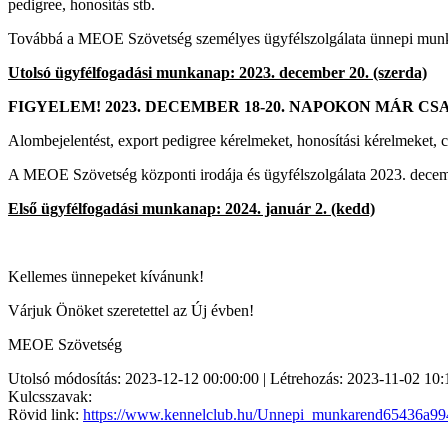
pedigree, honosítás stb.
Továbbá a MEOE Szövetség személyes ügyfélszolgálata ünnepi munkar
Utolsó ügyfélfogadási munkanap: 2023. december 20. (szerda)
FIGYELEM! 2023. DECEMBER 18-20. NAPOKON MÁR 
Alombejelentést, export pedigree kérelmeket, honosítási kérelmeket,
A MEOE Szövetség központi irodája és ügyfélszolgálata 2023. dec
Első ügyfélfogadási munkanap: 2024. január 2. (kedd)
Kellemes ünnepeket kívánunk!
Várjuk Önöket szeretettel az Új évben!
MEOE Szövetség
Utolsó módosítás: 2023-12-12 00:00:00 | Létrehozás: 2023-11-02 10:
Kulcsszavak:
Rövid link:
https://www.kennelclub.hu/Unnepi_munkarend65436a99