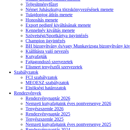
Teljesítményfűzet
Német Juhászkutya törzskönyvezésének menete
Tulajdonjog átírás menete
Honosítás menete
Export pedigré kiváltásának menete
Kennelnév kiváltás menete
Szövetségi/Sportkártya ügyintézés
Champion ügyintézés
BH bizonyítvány és/vagy Munkavizsga bizonyítvány kiv
Kiállításra való nevezés
Kutyafajták
Fajtagondozó szervezetek
Elismert tenyésztői szervezetek
Szabályzatok
FCI szabályzatok
MEOESZ szabályzatok
Elnökségi határozatok
Rendezvények
Rendezvénynaptár 2026
Nemzeti kutyafajtaink éves pontversenye 2026
Tenyészszemle 2026
Rendezvénynaptár 2025
Tenyészszemle 2025
Nemzeti kutyafajtaink éves pontversenye 2025
Rendezvénynaptár 2024