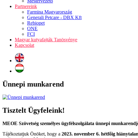
Mestervezető
Partnereink
Farmina Magyarország
Generali Petcare - DBX Kft
Rebiopet
ONE
FCI
Magyar kutyafajták Tanösvénye
Kapcsolat
Ünnepi munkarend
Tisztelt Ügyfeleink!
MEOE Szövetség személyes ügyfélszolgálata ünnepi munkarendje 
Tájékoztatjuk Önöket, hogy a
2023. november 6. hétfőig hiányta