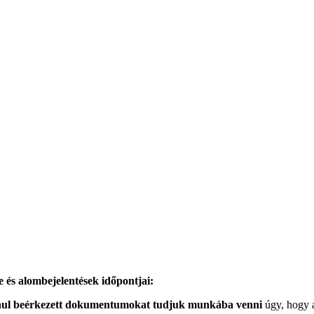
és alombejelentések időpontjai:
lanul beérkezett dokumentumokat tudjuk munkába venni
úgy, hogy 