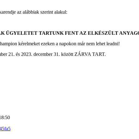
endje az alábbiak szerint alakul:
CSAK ÜGYELETET TARTUNK FENT AZ ELKÉSZÜLT ANYA
 champion kérelmeket ezeken a napokon már nem lehet leadni!
ember 21. és 2023. december 31. között ZÁRVA TART.
18:50
45fa5