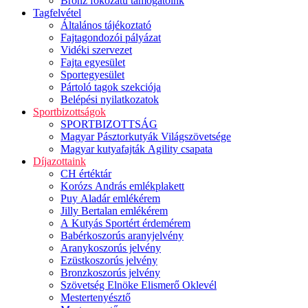
Bronz fokozatú támogatóink
Tagfelvétel
Általános tájékoztató
Fajtagondozói pályázat
Vidéki szervezet
Fajta egyesület
Sportegyesület
Pártoló tagok szekciója
Belépési nyilatkozatok
Sportbizottságok
SPORTBIZOTTSÁG
Magyar Pásztorkutyák Világszövetsége
Magyar kutyafajták Agility csapata
Díjazottaink
CH értéktár
Korózs András emlékplakett
Puy Aladár emlékérem
Jilly Bertalan emlékérem
A Kutyás Sportért érdemérem
Babérkoszorús aranyjelvény
Aranykoszorús jelvény
Ezüstkoszorús jelvény
Bronzkoszorús jelvény
Szövetség Elnöke Elismerő Oklevél
Mestertenyésztő