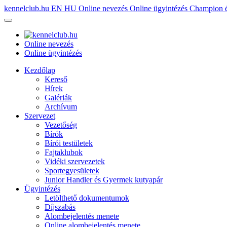
kennelclub.hu
EN
HU
Online nevezés
Online ügyintézés
Champion é
Online nevezés
Online ügyintézés
Kezdőlap
Kereső
Hírek
Galériák
Archívum
Szervezet
Vezetőség
Bírók
Bírói testületek
Fajtaklubok
Vidéki szervezetek
Sportegyesületek
Junior Handler és Gyermek kutyapár
Ügyintézés
Letölthető dokumentumok
Díjszabás
Alombejelentés menete
Online alombejelentés menete