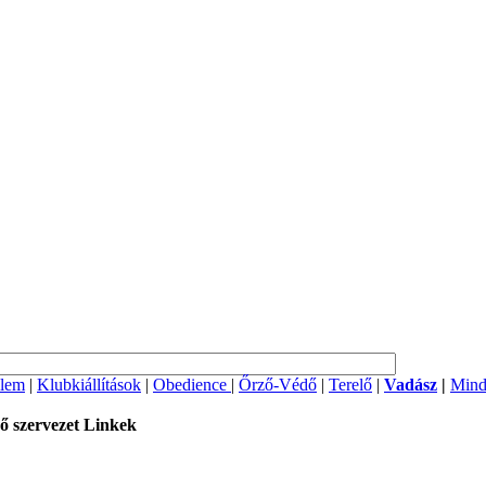
lem
|
Klubkiállítások
|
Obedience
|
Őrző-Védő
|
Terelő
|
Vadász
|
Mind
ő szervezet
Linkek