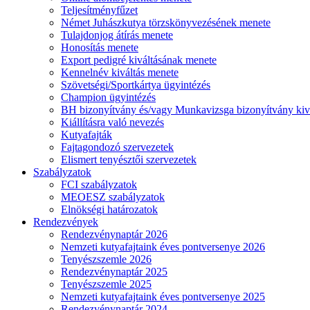
Teljesítményfűzet
Német Juhászkutya törzskönyvezésének menete
Tulajdonjog átírás menete
Honosítás menete
Export pedigré kiváltásának menete
Kennelnév kiváltás menete
Szövetségi/Sportkártya ügyintézés
Champion ügyintézés
BH bizonyítvány és/vagy Munkavizsga bizonyítvány kiv
Kiállításra való nevezés
Kutyafajták
Fajtagondozó szervezetek
Elismert tenyésztői szervezetek
Szabályzatok
FCI szabályzatok
MEOESZ szabályzatok
Elnökségi határozatok
Rendezvények
Rendezvénynaptár 2026
Nemzeti kutyafajtaink éves pontversenye 2026
Tenyészszemle 2026
Rendezvénynaptár 2025
Tenyészszemle 2025
Nemzeti kutyafajtaink éves pontversenye 2025
Rendezvénynaptár 2024