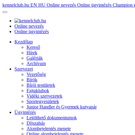
kennelclub.hu
EN
HU
Online nevezés
Online ügyintézés
Champion é
Online nevezés
Online ügyintézés
Kezdőlap
Kereső
Hírek
Galériák
Archívum
Szervezet
Vezetőség
Bírók
Bírói testületek
Fajtaklubok
Vidéki szervezetek
Sportegyesületek
Junior Handler és Gyermek kutyapár
Ügyintézés
Letölthető dokumentumok
Díjszabás
Alombejelentés menete
Online alombejelentés menete