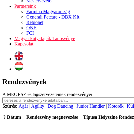
Mestervezető
Partnereink
Farmina Magyarország
Generali Petcare - DBX Kft
Rebiopet
ONE
FCI
Magyar kutyafajták Tanösvénye
Kapcsolat
Rendezvények
A MEOESZ és tagszervezeteinek rendezvényei
Szűrés:
Agár
|
Agility
|
Dog Dancing
|
Junior Handler
|
Kotorék
|
Kül
?
Dátum
Rendezvény megnevezése
Típusa
Helyszíne
Rendez