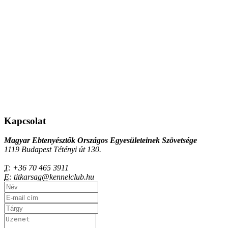
Kapcsolat
Magyar Ebtenyésztők Országos Egyesületeinek Szövetsége
1119 Budapest Tétényi út 130.
T:
+36 70 465 3911
E:
titkarsag@kennelclub.hu