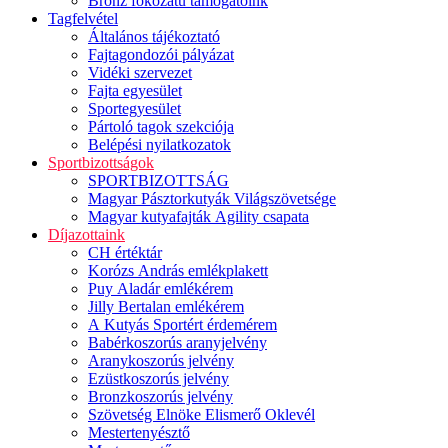
Bronz fokozatú támogatóink
Tagfelvétel
Általános tájékoztató
Fajtagondozói pályázat
Vidéki szervezet
Fajta egyesület
Sportegyesület
Pártoló tagok szekciója
Belépési nyilatkozatok
Sportbizottságok
SPORTBIZOTTSÁG
Magyar Pásztorkutyák Világszövetsége
Magyar kutyafajták Agility csapata
Díjazottaink
CH értéktár
Korózs András emlékplakett
Puy Aladár emlékérem
Jilly Bertalan emlékérem
A Kutyás Sportért érdemérem
Babérkoszorús aranyjelvény
Aranykoszorús jelvény
Ezüstkoszorús jelvény
Bronzkoszorús jelvény
Szövetség Elnöke Elismerő Oklevél
Mestertenyésztő