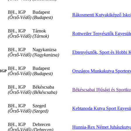
BH., IGP
Budapest
Rákosmenti Kutyakiképző Iskol
(Őrző-Védő)
(Budapest)
BH., IGP
Tárnok
Rottweiler Tenyésztők Egyesül
(Őrző-Védő)
(Tárnok)
BH., IGP
Nagykanizsa
Ebtenyésztők, Sport és Hobbi 
(Őrző-Védő)
(Nagykanizsa)
BH., IGP
Budapest
Országos Munkakutya Sportegy
 IGP
(Őrző-Védő)
(Budapest)
BH., IGP
Békéscsaba
Békéscsabai Ifjúsági és Sportku
(Őrző-Védő)
(Békéscsaba)
BH., IGP
Szeged
Kebtanoda Kutya Sport Egyesü
(Őrző-Védő)
(Szeged)
BH., IGP
Debrecen
Hunnia-Rex Német Juhászkutya
(Őrző-Védő)
(Debrecen)