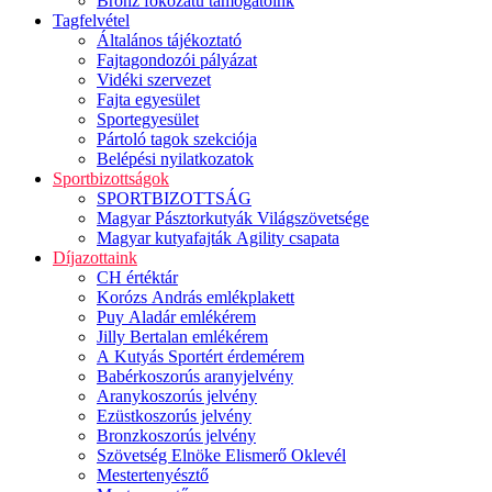
Bronz fokozatú támogatóink
Tagfelvétel
Általános tájékoztató
Fajtagondozói pályázat
Vidéki szervezet
Fajta egyesület
Sportegyesület
Pártoló tagok szekciója
Belépési nyilatkozatok
Sportbizottságok
SPORTBIZOTTSÁG
Magyar Pásztorkutyák Világszövetsége
Magyar kutyafajták Agility csapata
Díjazottaink
CH értéktár
Korózs András emlékplakett
Puy Aladár emlékérem
Jilly Bertalan emlékérem
A Kutyás Sportért érdemérem
Babérkoszorús aranyjelvény
Aranykoszorús jelvény
Ezüstkoszorús jelvény
Bronzkoszorús jelvény
Szövetség Elnöke Elismerő Oklevél
Mestertenyésztő