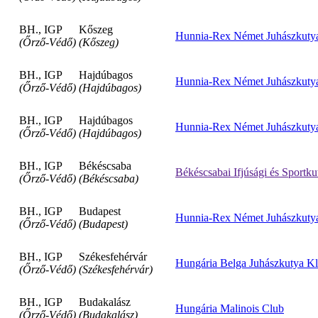
BH., IGP
Kőszeg
Hunnia-Rex Német Juhászkutya
(Őrző-Védő)
(Kőszeg)
BH., IGP
Hajdúbagos
Hunnia-Rex Német Juhászkutya
(Őrző-Védő)
(Hajdúbagos)
BH., IGP
Hajdúbagos
Hunnia-Rex Német Juhászkutya
(Őrző-Védő)
(Hajdúbagos)
BH., IGP
Békéscsaba
Békéscsabai Ifjúsági és Sportku
(Őrző-Védő)
(Békéscsaba)
BH., IGP
Budapest
Hunnia-Rex Német Juhászkutya
(Őrző-Védő)
(Budapest)
BH., IGP
Székesfehérvár
Hungária Belga Juhászkutya Kl
(Őrző-Védő)
(Székesfehérvár)
BH., IGP
Budakalász
Hungária Malinois Club
(Őrző-Védő)
(Budakalász)