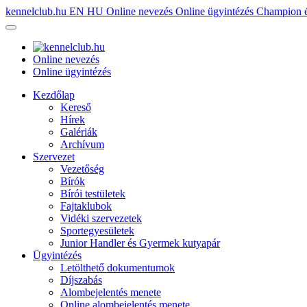
kennelclub.hu
EN
HU
Online nevezés
Online ügyintézés
Champion é
Online nevezés
Online ügyintézés
Kezdőlap
Kereső
Hírek
Galériák
Archívum
Szervezet
Vezetőség
Bírók
Bírói testületek
Fajtaklubok
Vidéki szervezetek
Sportegyesületek
Junior Handler és Gyermek kutyapár
Ügyintézés
Letölthető dokumentumok
Díjszabás
Alombejelentés menete
Online alombejelentés menete