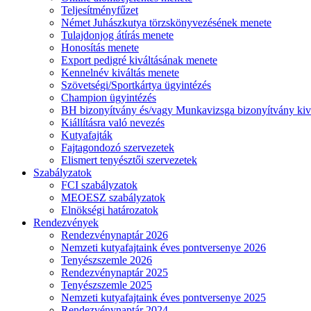
Teljesítményfűzet
Német Juhászkutya törzskönyvezésének menete
Tulajdonjog átírás menete
Honosítás menete
Export pedigré kiváltásának menete
Kennelnév kiváltás menete
Szövetségi/Sportkártya ügyintézés
Champion ügyintézés
BH bizonyítvány és/vagy Munkavizsga bizonyítvány kiv
Kiállításra való nevezés
Kutyafajták
Fajtagondozó szervezetek
Elismert tenyésztői szervezetek
Szabályzatok
FCI szabályzatok
MEOESZ szabályzatok
Elnökségi határozatok
Rendezvények
Rendezvénynaptár 2026
Nemzeti kutyafajtaink éves pontversenye 2026
Tenyészszemle 2026
Rendezvénynaptár 2025
Tenyészszemle 2025
Nemzeti kutyafajtaink éves pontversenye 2025
Rendezvénynaptár 2024