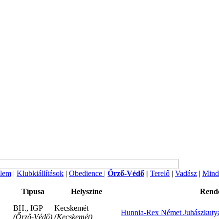
lem
|
Klubkiállítások
|
Obedience
|
Őrző-Védő
|
Terelő
|
Vadász
|
Mind
Típusa
Helyszíne
Rende
BH., IGP
Kecskemét
Hunnia-Rex Német Juhászkutya
(Őrző-Védő)
(Kecskemét)