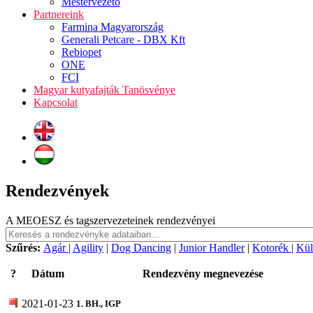
Mestervezető
Partnereink
Farmina Magyarország
Generali Petcare - DBX Kft
Rebiopet
ONE
FCI
Magyar kutyafajták Tanösvénye
Kapcsolat
Rendezvények
A MEOESZ és tagszervezeteinek rendezvényei
Szűrés:
Agár
|
Agility
|
Dog Dancing
|
Junior Handler
|
Kotorék
|
Kül
?
Dátum
Rendezvény megnevezése
2021-01-23
1. BH., IGP