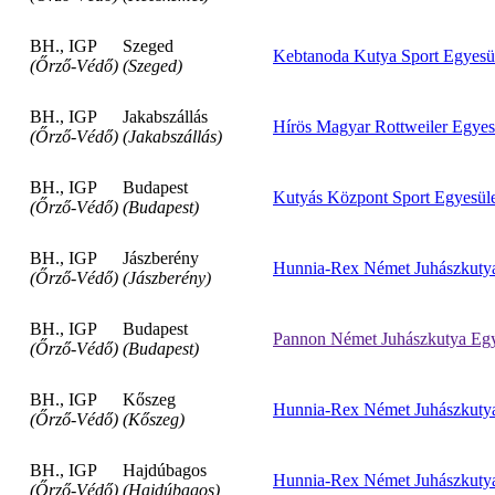
BH., IGP
Szeged
Kebtanoda Kutya Sport Egyesü
(Őrző-Védő)
(Szeged)
BH., IGP
Jakabszállás
Hírös Magyar Rottweiler Egyes
(Őrző-Védő)
(Jakabszállás)
BH., IGP
Budapest
Kutyás Központ Sport Egyesül
(Őrző-Védő)
(Budapest)
BH., IGP
Jászberény
Hunnia-Rex Német Juhászkutya
(Őrző-Védő)
(Jászberény)
BH., IGP
Budapest
Pannon Német Juhászkutya Egy
(Őrző-Védő)
(Budapest)
BH., IGP
Kőszeg
Hunnia-Rex Német Juhászkutya
(Őrző-Védő)
(Kőszeg)
BH., IGP
Hajdúbagos
Hunnia-Rex Német Juhászkutya
(Őrző-Védő)
(Hajdúbagos)