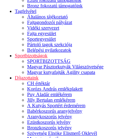
Ezüst fokozatú támogatóink
Bronz fokozatú támogatóink
Tagfelvétel
Általános tájékoztató
Fajtagondozói pályázat
Vidéki szervezet
Fajta egyesület
Sportegyesület
Pártoló tagok szekciója
Belépési nyilatkozatok
Sportbizottságok
SPORTBIZOTTSÁG
Magyar Pásztorkutyák Világszövetsége
Magyar kutyafajták Agility csapata
Díjazottaink
CH értéktár
Korózs András emlékplakett
Puy Aladár emlékérem
Jilly Bertalan emlékérem
A Kutyás Sportért érdemérem
Babérkoszorús aranyjelvény
Aranykoszorús jelvény
Ezüstkoszorús jelvény
Bronzkoszorús jelvény
Szövetség Elnöke Elismerő Oklevél