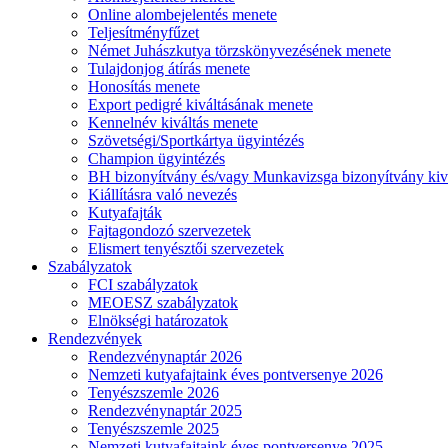
Online alombejelentés menete
Teljesítményfűzet
Német Juhászkutya törzskönyvezésének menete
Tulajdonjog átírás menete
Honosítás menete
Export pedigré kiváltásának menete
Kennelnév kiváltás menete
Szövetségi/Sportkártya ügyintézés
Champion ügyintézés
BH bizonyítvány és/vagy Munkavizsga bizonyítvány kiv
Kiállításra való nevezés
Kutyafajták
Fajtagondozó szervezetek
Elismert tenyésztői szervezetek
Szabályzatok
FCI szabályzatok
MEOESZ szabályzatok
Elnökségi határozatok
Rendezvények
Rendezvénynaptár 2026
Nemzeti kutyafajtaink éves pontversenye 2026
Tenyészszemle 2026
Rendezvénynaptár 2025
Tenyészszemle 2025
Nemzeti kutyafajtaink éves pontversenye 2025