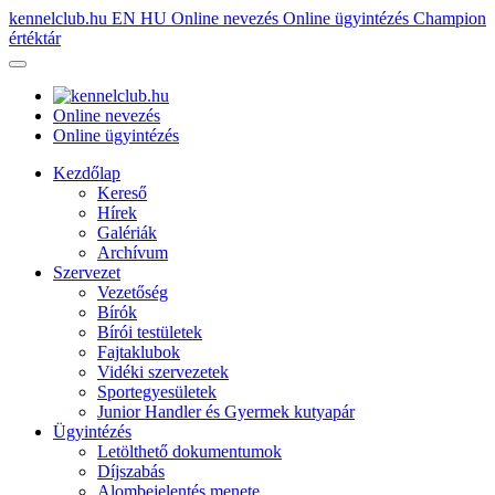
kennelclub.hu
EN
HU
Online nevezés
Online ügyintézés
Champion
értéktár
Online nevezés
Online ügyintézés
Kezdőlap
Kereső
Hírek
Galériák
Archívum
Szervezet
Vezetőség
Bírók
Bírói testületek
Fajtaklubok
Vidéki szervezetek
Sportegyesületek
Junior Handler és Gyermek kutyapár
Ügyintézés
Letölthető dokumentumok
Díjszabás
Alombejelentés menete