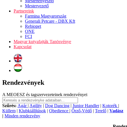
Mestertenyésztő
Mestervezető
Partnereink
Farmina Magyarország
Generali Petcare - DBX Kft
Rebiopet
ONE
FCI
Magyar kutyafajták Tanösvénye
Kapcsolat
Rendezvények
A MEOESZ és tagszervezeteinek rendezvényei
Szűrés:
Agár
|
Agility
|
Dog Dancing
|
Junior Handler
|
Kotorék
|
Küllem
|
Klubkiállítások
|
Obedience
|
Őrző-Védő
|
Terelő
|
Vadász
|
Minden rendezvény
Rende