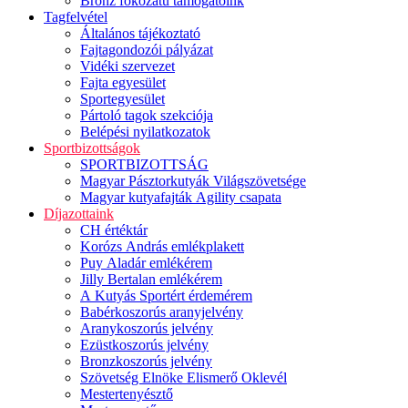
Bronz fokozatú támogatóink
Tagfelvétel
Általános tájékoztató
Fajtagondozói pályázat
Vidéki szervezet
Fajta egyesület
Sportegyesület
Pártoló tagok szekciója
Belépési nyilatkozatok
Sportbizottságok
SPORTBIZOTTSÁG
Magyar Pásztorkutyák Világszövetsége
Magyar kutyafajták Agility csapata
Díjazottaink
CH értéktár
Korózs András emlékplakett
Puy Aladár emlékérem
Jilly Bertalan emlékérem
A Kutyás Sportért érdemérem
Babérkoszorús aranyjelvény
Aranykoszorús jelvény
Ezüstkoszorús jelvény
Bronzkoszorús jelvény
Szövetség Elnöke Elismerő Oklevél
Mestertenyésztő