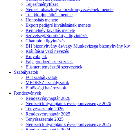
Teljesítményfűzet
Német Juhászkutya törzskönyvezésének menete
Tulajdonjog átírás menete
Honosítás menete
Export pedigré kiváltásának menete
Kennelnév kiváltás menete
Szövetségi/Sportkártya ügyintézés
Champion ügyintézés
BH bizonyítvány és/vagy Munkavizsga bizonyítvány kiv
Kiállításra való nevezés
Kutyafajták
Fajtagondozó szervezetek
Elismert tenyésztői szervezetek
Szabályzatok
FCI szabályzatok
MEOESZ szabályzatok
Elnökségi határozatok
Rendezvények
Rendezvénynaptár 2026
Nemzeti kutyafajtaink éves pontversenye 2026
Tenyészszemle 2026
Rendezvénynaptár 2025
Tenyészszemle 2025
Nemzeti kutyafajtaink éves pontversenye 2025
Rendezvénynaptár 2024