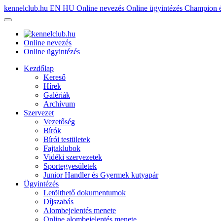
kennelclub.hu
EN
HU
Online nevezés
Online ügyintézés
Champion é
Online nevezés
Online ügyintézés
Kezdőlap
Kereső
Hírek
Galériák
Archívum
Szervezet
Vezetőség
Bírók
Bírói testületek
Fajtaklubok
Vidéki szervezetek
Sportegyesületek
Junior Handler és Gyermek kutyapár
Ügyintézés
Letölthető dokumentumok
Díjszabás
Alombejelentés menete
Online alombejelentés menete