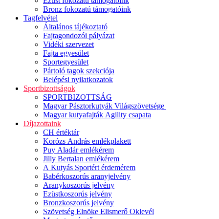
Ezüst fokozatú támogatóink
Bronz fokozatú támogatóink
Tagfelvétel
Általános tájékoztató
Fajtagondozói pályázat
Vidéki szervezet
Fajta egyesület
Sportegyesület
Pártoló tagok szekciója
Belépési nyilatkozatok
Sportbizottságok
SPORTBIZOTTSÁG
Magyar Pásztorkutyák Világszövetsége
Magyar kutyafajták Agility csapata
Díjazottaink
CH értéktár
Korózs András emlékplakett
Puy Aladár emlékérem
Jilly Bertalan emlékérem
A Kutyás Sportért érdemérem
Babérkoszorús aranyjelvény
Aranykoszorús jelvény
Ezüstkoszorús jelvény
Bronzkoszorús jelvény
Szövetség Elnöke Elismerő Oklevél