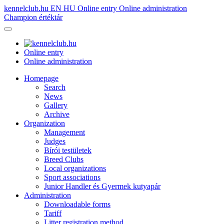
kennelclub.hu
EN
HU
Online entry
Online administration
Champion értéktár
Online entry
Online administration
Homepage
Search
News
Gallery
Archive
Organization
Management
Judges
Bírói testületek
Breed Clubs
Local organizations
Sport associations
Junior Handler és Gyermek kutyapár
Administration
Downloadable forms
Tariff
Litter registration method