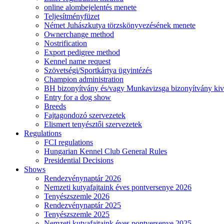
online alombejelentés menete
Teljesítményfüzet
Német Juhászkutya törzskönyvezésének menete
Ownerchange method
Nostrification
Export pedigree method
Kennel name request
Szövetségi/Sportkártya ügyintézés
Champion administration
BH bizonyítvány és/vagy Munkavizsga bizonyítvány kiv
Entry for a dog show
Breeds
Fajtagondozó szervezetek
Elismert tenyésztői szervezetek
Regulations
FCI regulations
Hungarian Kennel Club General Rules
Presidential Decisions
Shows
Rendezvénynaptár 2026
Nemzeti kutyafajtaink éves pontversenye 2026
Tenyészszemle 2026
Rendezvénynaptár 2025
Tenyészszemle 2025
Nemzeti kutyafajtaink éves pontversenye 2025