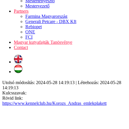
Mestertenyésztő
Mestervezető
Partners
Farmina Magyarország
Generali Petcare - DBX Kft
Rebiopet
ONE
FCI
Magyar kutyafajták Tanösvénye
Contact
Utolsó módosítás: 2024-05-28 14:19:13 | Létrehozás: 2024-05-28
14:19:13
Kulcsszavak:
Rövid link:
https://www.kennelclub.hu/Korozs_Andras_emlekplakett