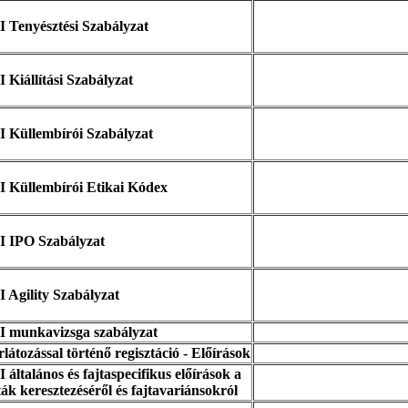
 Tenyésztési Szabályzat
 Kiállítási Szabályzat
 Küllembírói Szabályzat
I Küllembírói Etikai Kódex
I IPO Szabályzat
 Agility Szabályzat
I munkavizsga szabályzat
látozással történő regisztáció - Előírások
 általános és fajtaspecifikus előírások a
ták keresztezéséről és fajtavariánsokról