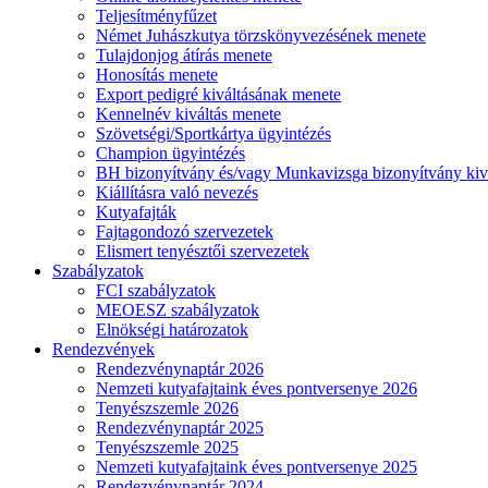
Teljesítményfűzet
Német Juhászkutya törzskönyvezésének menete
Tulajdonjog átírás menete
Honosítás menete
Export pedigré kiváltásának menete
Kennelnév kiváltás menete
Szövetségi/Sportkártya ügyintézés
Champion ügyintézés
BH bizonyítvány és/vagy Munkavizsga bizonyítvány kiv
Kiállításra való nevezés
Kutyafajták
Fajtagondozó szervezetek
Elismert tenyésztői szervezetek
Szabályzatok
FCI szabályzatok
MEOESZ szabályzatok
Elnökségi határozatok
Rendezvények
Rendezvénynaptár 2026
Nemzeti kutyafajtaink éves pontversenye 2026
Tenyészszemle 2026
Rendezvénynaptár 2025
Tenyészszemle 2025
Nemzeti kutyafajtaink éves pontversenye 2025
Rendezvénynaptár 2024