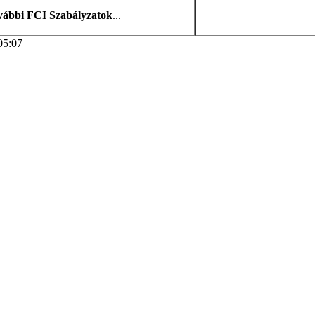
vábbi FCI Szabályzatok
...
05:07