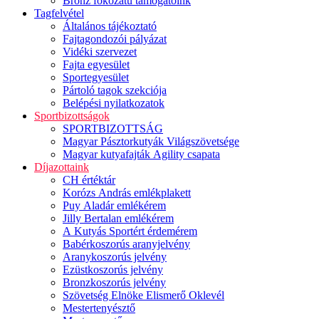
Bronz fokozatú támogatóink
Tagfelvétel
Általános tájékoztató
Fajtagondozói pályázat
Vidéki szervezet
Fajta egyesület
Sportegyesület
Pártoló tagok szekciója
Belépési nyilatkozatok
Sportbizottságok
SPORTBIZOTTSÁG
Magyar Pásztorkutyák Világszövetsége
Magyar kutyafajták Agility csapata
Díjazottaink
CH értéktár
Korózs András emlékplakett
Puy Aladár emlékérem
Jilly Bertalan emlékérem
A Kutyás Sportért érdemérem
Babérkoszorús aranyjelvény
Aranykoszorús jelvény
Ezüstkoszorús jelvény
Bronzkoszorús jelvény
Szövetség Elnöke Elismerő Oklevél
Mestertenyésztő