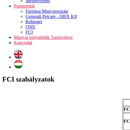
Mestervezető
Partnereink
Farmina Magyarország
Generali Petcare - DBX Kft
Rebiopet
ONE
FCI
Magyar kutyafajták Tanösvénye
Kapcsolat
FCI szabályzatok
FC
FC