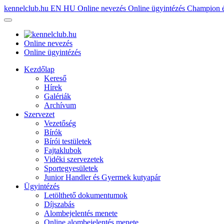
kennelclub.hu
EN
HU
Online nevezés
Online ügyintézés
Champion é
Online nevezés
Online ügyintézés
Kezdőlap
Kereső
Hírek
Galériák
Archívum
Szervezet
Vezetőség
Bírók
Bírói testületek
Fajtaklubok
Vidéki szervezetek
Sportegyesületek
Junior Handler és Gyermek kutyapár
Ügyintézés
Letölthető dokumentumok
Díjszabás
Alombejelentés menete
Online alombejelentés menete