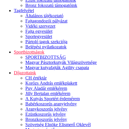
Ezüst fokozatú támogatóink
Bronz fokozatú támogatóink
Tagfelvétel
Általános tájékoztató
Fajtagondozói pályázat
Vidéki szervezet
Fajta egyesület
Sportegyesület
Pártoló tagok szekciója
Belépési nyilatkozatok
Sportbizottságok
SPORTBIZOTTSÁG
Magyar Pásztorkutyák Világszövetsége
Magyar kutyafajták Agility csapata
Díjazottaink
CH értéktár
Korózs András emlékplakett
Puy Aladár emlékérem
Jilly Bertalan emlékérem
A Kutyás Sportért érdemérem
Babérkoszorús aranyjelvény
Aranykoszorús jelvény
Ezüstkoszorús jelvény
Bronzkoszorús jelvény
Szövetség Elnöke Elismerő Oklevél