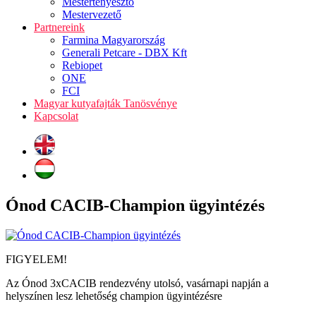
Mestertenyésztő
Mestervezető
Partnereink
Farmina Magyarország
Generali Petcare - DBX Kft
Rebiopet
ONE
FCI
Magyar kutyafajták Tanösvénye
Kapcsolat
Ónod CACIB-Champion ügyintézés
FIGYELEM!
Az Ónod 3xCACIB rendezvény utolsó, vasárnapi napján a
helyszínen lesz lehetőség champion ügyintézésre