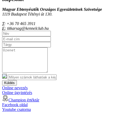
Magyar Ebtenyésztők Országos Egyesületeinek Szövetsége
1119 Budapest Tétényi út 130.
T:
+36 70 465 3911
E:
titkarsag@kennelclub.hu
Küldés
Online nevezés
Online ügyintézés
Champion értéktár
Facebook oldal
Youtube csatorna