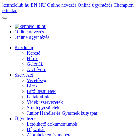
kennelclub.hu
EN
HU
Online nevezés
Online ügyintézés
Champion
értéktár
Online nevezés
Online ügyintézés
Kezdőlap
Kereső
Hírek
Galériák
Archívum
Szervezet
Vezetőség
Bírók
Bírói testületek
Fajtaklubok
Vidéki szervezetek
Sportegyesületek
Junior Handler és Gyermek kutyapár
Ügyintézés
Letölthető dokumentumok
Díjszabás
Alombejelentés menete