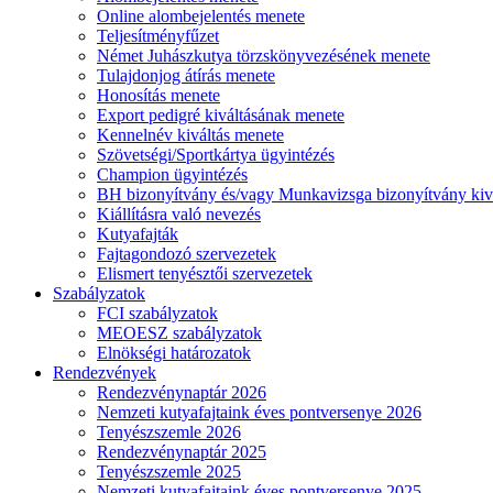
Online alombejelentés menete
Teljesítményfűzet
Német Juhászkutya törzskönyvezésének menete
Tulajdonjog átírás menete
Honosítás menete
Export pedigré kiváltásának menete
Kennelnév kiváltás menete
Szövetségi/Sportkártya ügyintézés
Champion ügyintézés
BH bizonyítvány és/vagy Munkavizsga bizonyítvány kiv
Kiállításra való nevezés
Kutyafajták
Fajtagondozó szervezetek
Elismert tenyésztői szervezetek
Szabályzatok
FCI szabályzatok
MEOESZ szabályzatok
Elnökségi határozatok
Rendezvények
Rendezvénynaptár 2026
Nemzeti kutyafajtaink éves pontversenye 2026
Tenyészszemle 2026
Rendezvénynaptár 2025
Tenyészszemle 2025
Nemzeti kutyafajtaink éves pontversenye 2025