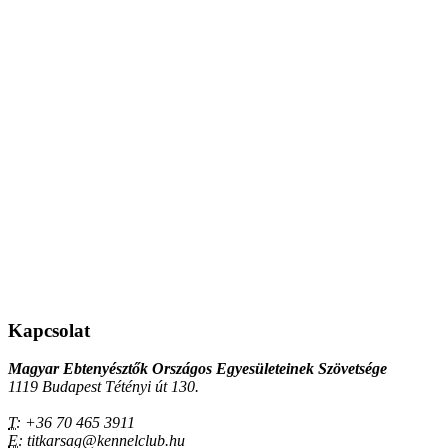
Kapcsolat
Magyar Ebtenyésztők Országos Egyesületeinek Szövetsége
1119 Budapest Tétényi út 130.
T:
+36 70 465 3911
E:
titkarsag@kennelclub.hu