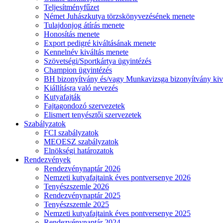
Teljesítményfűzet
Német Juhászkutya törzskönyvezésének menete
Tulajdonjog átírás menete
Honosítás menete
Export pedigré kiváltásának menete
Kennelnév kiváltás menete
Szövetségi/Sportkártya ügyintézés
Champion ügyintézés
BH bizonyítvány és/vagy Munkavizsga bizonyítvány kiv
Kiállításra való nevezés
Kutyafajták
Fajtagondozó szervezetek
Elismert tenyésztői szervezetek
Szabályzatok
FCI szabályzatok
MEOESZ szabályzatok
Elnökségi határozatok
Rendezvények
Rendezvénynaptár 2026
Nemzeti kutyafajtaink éves pontversenye 2026
Tenyészszemle 2026
Rendezvénynaptár 2025
Tenyészszemle 2025
Nemzeti kutyafajtaink éves pontversenye 2025
Rendezvénynaptár 2024