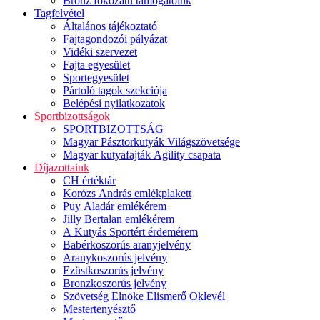
Bronz fokozatú támogatóink
Tagfelvétel
Általános tájékoztató
Fajtagondozói pályázat
Vidéki szervezet
Fajta egyesület
Sportegyesület
Pártoló tagok szekciója
Belépési nyilatkozatok
Sportbizottságok
SPORTBIZOTTSÁG
Magyar Pásztorkutyák Világszövetsége
Magyar kutyafajták Agility csapata
Díjazottaink
CH értéktár
Korózs András emlékplakett
Puy Aladár emlékérem
Jilly Bertalan emlékérem
A Kutyás Sportért érdemérem
Babérkoszorús aranyjelvény
Aranykoszorús jelvény
Ezüstkoszorús jelvény
Bronzkoszorús jelvény
Szövetség Elnöke Elismerő Oklevél
Mestertenyésztő