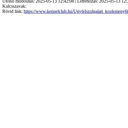
Utolsó módosítás: 2025-05-13 12:42:08 | Létrehozás: 2025-05-13 12:
Kulcsszavak:
Rövid link:
https://www.kennelclub.hu/Ugyfelszolgalati_kozlemeny