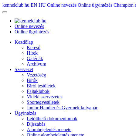
kennelclub.hu
EN
HU
Online nevezés
Online ügyintézés
Champion é
Online nevezés
Online ügyintézés
Kezdőlap
Kereső
Hírek
Galériák
Archívum
Szervezet
Vezetőség
Bírók
Bírói testületek
Fajtaklubok
Vidéki szervezetek
Sportegyesületek
Junior Handler és Gyermek kutyapár
Ügyintézés
Letölthető dokumentumok
Díjszabás
Alombejelentés menete
Online alombejelentés menete