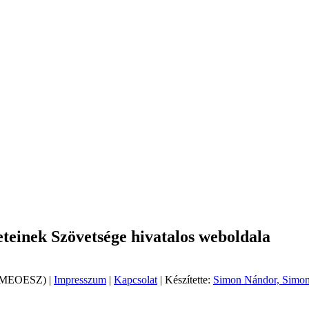
einek Szövetsége hivatalos weboldala
 (MEOESZ) |
Impresszum
|
Kapcsolat
| Készítette:
Simon Nándor, Simon