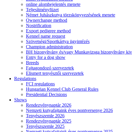
online alombejelentés menete
Teljesítményfüzet
Német Juhászkutya törzskönyvezésének menete
Ownerchange method
Nostrification
Export pedigree method
Kennel name request
Szövetségi/Sportkártya ügyintézés
Champion administration
BH bizonyítvány és/vagy Munkavizsga bizonyítvány kiv
Entry for a dog show
Breeds
Fajtagondozó szervezetek
Elismert tenyésztői szervezetek
Regulations
FCI regulations
Hungarian Kennel Club General Rules
Presidential Decisions
Shows
Rendezvénynaptár 2026
Nemzeti kutyafajtaink éves pontversenye 2026
Tenyészszemle 2026
Rendezvénynaptár 2025
Tenyészszemle 2025
Nemzeti kutyafajtaink éves pontversenye 2025