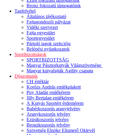
Ezüst fokozatú támogatóink
Bronz fokozatú támogatóink
Tagfelvétel
Általános tájékoztató
Fajtagondozói pályázat
Vidéki szervezet
Fajta egyesület
Sportegyesület
Pártoló tagok szekciója
Belépési nyilatkozatok
Sportbizottságok
SPORTBIZOTTSÁG
Magyar Pásztorkutyák Világszövetsége
Magyar kutyafajták Agility csapata
Díjazottaink
CH értéktár
Korózs András emlékplakett
Puy Aladár emlékérem
Jilly Bertalan emlékérem
A Kutyás Sportért érdemérem
Babérkoszorús aranyjelvény
Aranykoszorús jelvény
Ezüstkoszorús jelvény
Bronzkoszorús jelvény
Szövetség Elnöke Elismerő Oklevél