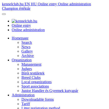
kennelclub.hu
EN
HU
Online entry
Online administration
Champion értéktár
Online entry
Online administration
Homepage
Search
News
Gallery
Archive
Organization
Management
Judges
Bírói testületek
Breed Clubs
Local organizations
Sport associations
Junior Handler és Gyermek kutyapár
Administration
Downloadable forms
Tariff
Litter registration method