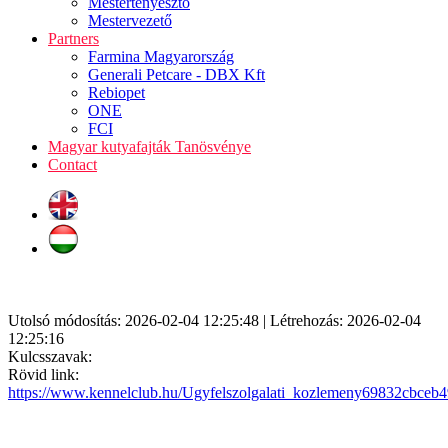
Mestertenyésztő
Mestervezető
Partners
Farmina Magyarország
Generali Petcare - DBX Kft
Rebiopet
ONE
FCI
Magyar kutyafajták Tanösvénye
Contact
Utolsó módosítás: 2026-02-04 12:25:48 | Létrehozás: 2026-02-04
12:25:16
Kulcsszavak:
Rövid link:
https://www.kennelclub.hu/Ugyfelszolgalati_kozlemeny69832cbceb