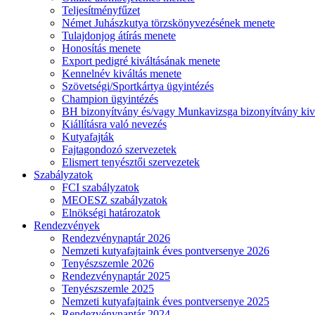
Teljesítményfűzet
Német Juhászkutya törzskönyvezésének menete
Tulajdonjog átírás menete
Honosítás menete
Export pedigré kiváltásának menete
Kennelnév kiváltás menete
Szövetségi/Sportkártya ügyintézés
Champion ügyintézés
BH bizonyítvány és/vagy Munkavizsga bizonyítvány kiv
Kiállításra való nevezés
Kutyafajták
Fajtagondozó szervezetek
Elismert tenyésztői szervezetek
Szabályzatok
FCI szabályzatok
MEOESZ szabályzatok
Elnökségi határozatok
Rendezvények
Rendezvénynaptár 2026
Nemzeti kutyafajtaink éves pontversenye 2026
Tenyészszemle 2026
Rendezvénynaptár 2025
Tenyészszemle 2025
Nemzeti kutyafajtaink éves pontversenye 2025
Rendezvénynaptár 2024