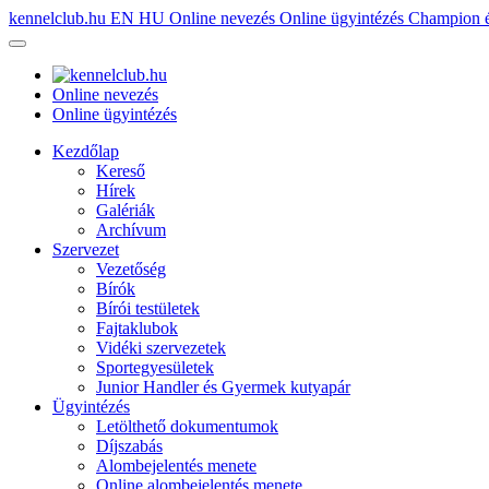
kennelclub.hu
EN
HU
Online nevezés
Online ügyintézés
Champion é
Online nevezés
Online ügyintézés
Kezdőlap
Kereső
Hírek
Galériák
Archívum
Szervezet
Vezetőség
Bírók
Bírói testületek
Fajtaklubok
Vidéki szervezetek
Sportegyesületek
Junior Handler és Gyermek kutyapár
Ügyintézés
Letölthető dokumentumok
Díjszabás
Alombejelentés menete
Online alombejelentés menete