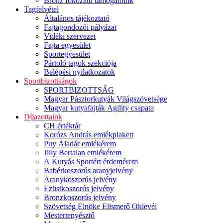
Bronz fokozatú támogatóink
Tagfelvétel
Általános tájékoztató
Fajtagondozói pályázat
Vidéki szervezet
Fajta egyesület
Sportegyesület
Pártoló tagok szekciója
Belépési nyilatkozatok
Sportbizottságok
SPORTBIZOTTSÁG
Magyar Pásztorkutyák Világszövetsége
Magyar kutyafajták Agility csapata
Díjazottaink
CH értéktár
Korózs András emlékplakett
Puy Aladár emlékérem
Jilly Bertalan emlékérem
A Kutyás Sportért érdemérem
Babérkoszorús aranyjelvény
Aranykoszorús jelvény
Ezüstkoszorús jelvény
Bronzkoszorús jelvény
Szövetség Elnöke Elismerő Oklevél
Mestertenyésztő