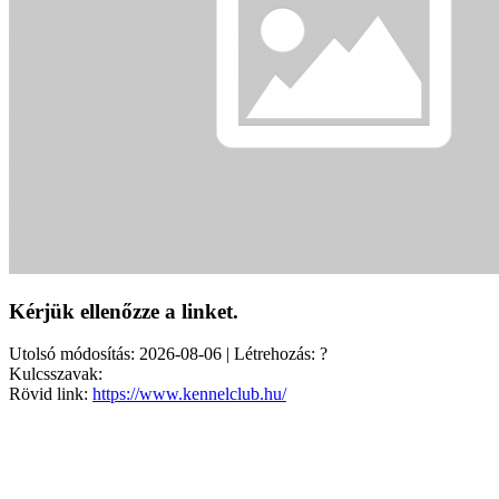
Kérjük ellenőzze a linket.
Utolsó módosítás: 2026-08-06 | Létrehozás: ?
Kulcsszavak:
Rövid link:
https://www.kennelclub.hu/