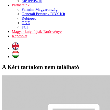
Mestervezető
Partnereink
Farmina Magyarország
Generali Petcare - DBX Kft
Rebiopet
ONE
FCI
Magyar kutyafajták Tanösvénye
Kapcsolat
A Kért tartalom nem található