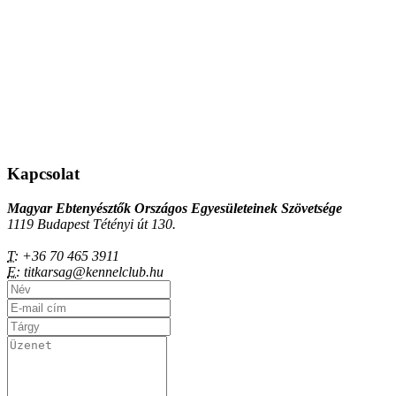
Kapcsolat
Magyar Ebtenyésztők Országos Egyesületeinek Szövetsége
1119 Budapest Tétényi út 130.
T:
+36 70 465 3911
E:
titkarsag@kennelclub.hu