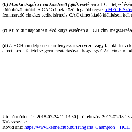
(b)
Munkavizsgára nem kötelezett fajták
esetében a HCH teljesítéséne
különböző bírótól. A CAC címek közül legalább egyet
a MEOE Szövet
fennmaradó címeket pedig bármely CAC címet kiadó kiállításon kell m
(c)
Külföldi tulajdonban lévő kutya esetében a HCH cím megszerzés
(d)
A HCH cím teljesítésekor tenyésztő szervezet vagy fajtaklub évi 
címet , azon feltétel szigorú megtartásával, hogy egy CAC címet min
Utolsó módosítás: 2018-07-24 11:13:30 | Létrehozás: 2017-05-18 13:
Kulcsszavak:
Rövid link:
https://www.kennelclub.hu/Hungaria_Champion__HCH