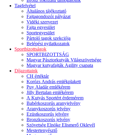
Bronz fokozatú támogatóink
Tagfelvétel
Általános tájékoztató
Fajtagondozói pályázat
Vidéki szervezet
Fajta egyesület
Sportegyesület
Pártoló tagok szekciója
Belépési nyilatkozatok
Sportbizottságok
SPORTBIZOTTSÁG
Magyar Pásztorkutyák Világszövetsége
Magyar kutyafajták Agility csapata
Díjazottaink
CH értéktár
Korózs András emlékplakett
Puy Aladár emlékérem
Jilly Bertalan emlékérem
A Kutyás Sportért érdemérem
Babérkoszorús aranyjelvény
Aranykoszorús jelvény
Ezüstkoszorús jelvény
Bronzkoszorús jelvény
Szövetség Elnöke Elismerő Oklevél
Mestertenyésztő