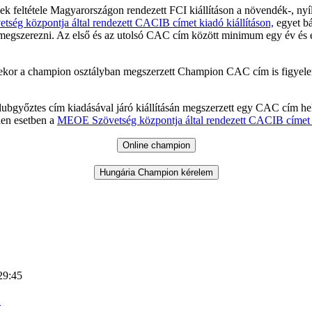
k feltétele Magyarországon rendezett FCI kiállításon a növendék-, nyí
ség központja által rendezett CACIB címet kiadó kiállításon,
egyet bá
egszerezni. Az első és az utolsó CAC cím között minimum egy év és eg
ekor a champion osztályban megszerzett Champion CAC cím is figyel
klubgyőztes cím kiadásával járó kiállításán megszerzett egy CAC cím h
den esetben a
MEOE Szövetség központja által rendezett CACIB címet k
29:45
_