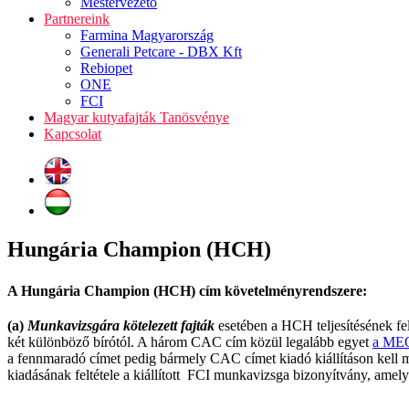
Mestervezető
Partnereink
Farmina Magyarország
Generali Petcare - DBX Kft
Rebiopet
ONE
FCI
Magyar kutyafajták Tanösvénye
Kapcsolat
Hungária Champion (HCH)
A Hungária Champion (HCH) cím követelményrendszere:
(a)
Munkavizsgára kötelezett fajták
esetében a HCH teljesítésének fe
két különböző bírótól. A három CAC cím közül legalább egyet
a MEO
a fennmaradó címet pedig bármely CAC címet kiadó kiállításon kell 
kiadásának feltétele a kiállított FCI munkavizsga bizonyítvány, amely a 