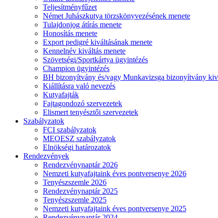
Teljesítményfűzet
Német Juhászkutya törzskönyvezésének menete
Tulajdonjog átírás menete
Honosítás menete
Export pedigré kiváltásának menete
Kennelnév kiváltás menete
Szövetségi/Sportkártya ügyintézés
Champion ügyintézés
BH bizonyítvány és/vagy Munkavizsga bizonyítvány kiv
Kiállításra való nevezés
Kutyafajták
Fajtagondozó szervezetek
Elismert tenyésztői szervezetek
Szabályzatok
FCI szabályzatok
MEOESZ szabályzatok
Elnökségi határozatok
Rendezvények
Rendezvénynaptár 2026
Nemzeti kutyafajtaink éves pontversenye 2026
Tenyészszemle 2026
Rendezvénynaptár 2025
Tenyészszemle 2025
Nemzeti kutyafajtaink éves pontversenye 2025
Rendezvénynaptár 2024