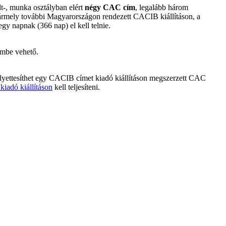
lt-, munka osztályban elért
négy CAC cím
, legalább három
rmely további Magyarországon rendezett CACIB kiállításon, a
y napnak (366 nap) el kell telnie.
embe vehető.
elyettesíthet egy CACIB címet kiadó kiállításon megszerzett CAC
iadó kiállításon
kell teljesíteni.