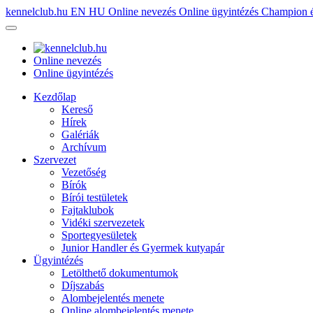
kennelclub.hu
EN
HU
Online nevezés
Online ügyintézés
Champion é
Online nevezés
Online ügyintézés
Kezdőlap
Kereső
Hírek
Galériák
Archívum
Szervezet
Vezetőség
Bírók
Bírói testületek
Fajtaklubok
Vidéki szervezetek
Sportegyesületek
Junior Handler és Gyermek kutyapár
Ügyintézés
Letölthető dokumentumok
Díjszabás
Alombejelentés menete
Online alombejelentés menete