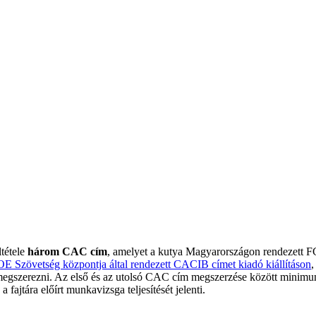
ltétele
három CAC cím
, amelyet a kutya Magyarországon rendezett FCI
E Szövetség központja által rendezett CACIB címet kiadó kiállításon
,
megszerezni. Az első és az utolsó CAC cím megszerzése között minimu
fajtára előírt munkavizsga teljesítését jelenti.