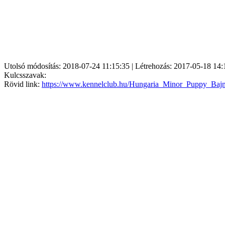
Utolsó módosítás: 2018-07-24 11:15:35 | Létrehozás: 2017-05-18 14:
Kulcsszavak:
Rövid link:
https://www.kennelclub.hu/Hungaria_Minor_Puppy_Baj