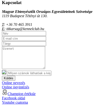
Kapcsolat
Magyar Ebtenyésztők Országos Egyesületeinek Szövetsége
1119 Budapest Tétényi út 130.
T:
+36 70 465 3911
E:
titkarsag@kennelclub.hu
Küldés
Online nevezés
Online ügyintézés
Champion értéktár
Facebook oldal
Youtube csatorna