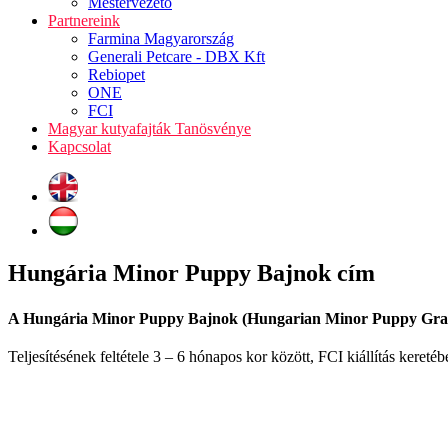
Mestervezető
Partnereink
Farmina Magyarország
Generali Petcare - DBX Kft
Rebiopet
ONE
FCI
Magyar kutyafajták Tanösvénye
Kapcsolat
Hungária Minor Puppy Bajnok cím
A Hungária Minor Puppy Bajnok (Hungarian Minor Puppy Gran
Teljesítésének feltétele 3 – 6 hónapos kor között, FCI kiállítás kere