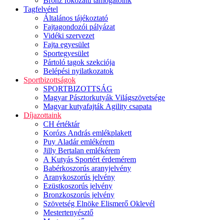
Bronz fokozatú támogatóink
Tagfelvétel
Általános tájékoztató
Fajtagondozói pályázat
Vidéki szervezet
Fajta egyesület
Sportegyesület
Pártoló tagok szekciója
Belépési nyilatkozatok
Sportbizottságok
SPORTBIZOTTSÁG
Magyar Pásztorkutyák Világszövetsége
Magyar kutyafajták Agility csapata
Díjazottaink
CH értéktár
Korózs András emlékplakett
Puy Aladár emlékérem
Jilly Bertalan emlékérem
A Kutyás Sportért érdemérem
Babérkoszorús aranyjelvény
Aranykoszorús jelvény
Ezüstkoszorús jelvény
Bronzkoszorús jelvény
Szövetség Elnöke Elismerő Oklevél
Mestertenyésztő