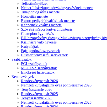
Teljesítményfűzet
Német Juhászkutya törzskönyvezésének menete
Tulajdonjog átírás menete
Honosítás menete
Export pedigré kiváltásának menete
Kennelnév kiváltás menete
Szövetségi/Sportkártya ügyintézés
Champion ügyintézés
BH bizonyítvány és/vagy Munkavizsga bizonyítvány kiv
Kiállításra való nevezés
Kutyafajták
Fajtagondozó szervezetek
Elismert tenyésztői szervezetek
Szabályzatok
FCI szabályzatok
MEOESZ szabályzatok
Elnökségi határozatok
Rendezvények
Rendezvénynaptár 2026
Nemzeti kutyafajtaink éves pontversenye 2026
Tenyészszemle 2026
Rendezvénynaptár 2025
Tenyészszemle 2025
Nemzeti kutyafajtaink éves pontversenye 2025
Rendezvénynaptár 2024