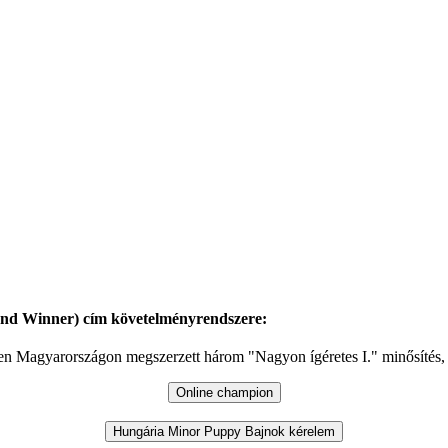
d Winner) cím követelményrendszere:
tében Magyarországon megszerzett három "Nagyon ígéretes I." minősítés,