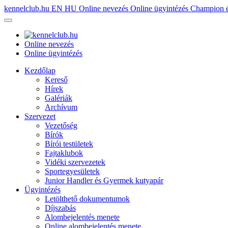
kennelclub.hu
EN
HU
Online nevezés
Online ügyintézés
Champion é
Online nevezés
Online ügyintézés
Kezdőlap
Kereső
Hírek
Galériák
Archívum
Szervezet
Vezetőség
Bírók
Bírói testületek
Fajtaklubok
Vidéki szervezetek
Sportegyesületek
Junior Handler és Gyermek kutyapár
Ügyintézés
Letölthető dokumentumok
Díjszabás
Alombejelentés menete
Online alombejelentés menete