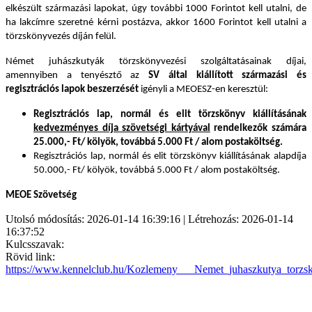
elkészült származási lapokat, úgy további 1000 Forintot kell utalni, de
ha lakcímre szeretné kérni postázva, akkor 1600 Forintot kell utalni a
törzskönyvezés díján felül.
Német juhászkutyák törzskönyvezési szolgáltatásainak díjai,
amennyiben a tenyésztő az
SV által kiállított származási és
regisztrációs lapok beszerzését
igényli a MEOESZ-en keresztül:
Regisztrációs lap, normál és elit törzskönyv kiállításának
kedvezményes díja szövetségi kártyával
rendelkezők számára
25.000,- Ft/ kölyök, továbbá 5.000 Ft / alom postaköltség.
Regisztrációs lap, normál és elit törzskönyv kiállításának alapdíja
50.000,- Ft/ kölyök, továbbá 5.000 Ft / alom postaköltség.
MEOE Szövetség
Utolsó módosítás: 2026-01-14 16:39:16 | Létrehozás: 2026-01-14
16:37:52
Kulcsszavak:
Rövid link:
https://www.kennelclub.hu/Kozlemeny___Nemet_juhaszkutya_torzs