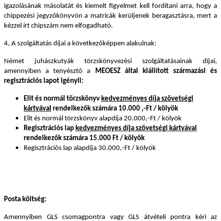
igazolásának másolatát és kiemelt figyelmet kell fordítani arra, hogy a
chippezési jegyzőkönyvön a matricák kerüljenek beragasztásra, mert a
kézzel írt chipszám nem elfogadható.
4, A szolgáltatás díjai a következőképpen alakulnak:
Német juhászkutyák törzskönyvezési szolgáltatásainak díjai,
amennyiben a tenyésztő a
MEOESZ által kiállított származási és
regisztrációs lapot igényli:
Elit és normál törzskönyv
kedvezményes díja szövetségi
kártyával
rendelkezők számára 10.000 ,-Ft / kölyök
Elit és normál törzskönyv alapdíja 20.000,-Ft / kölyök
Regisztrációs lap
kedvezményes díja szövetségi kártyával
rendelkezők számára 15.000 Ft / kölyök
Regisztrációs lap alapdíja 30.000,-Ft / kölyök
Posta költség:
Amennyiben GLS csomagpontra vagy GLS átvételi pontra kéri az