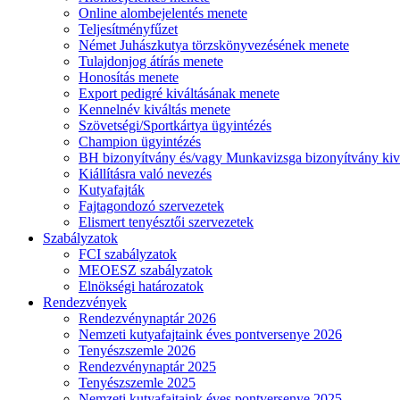
Online alombejelentés menete
Teljesítményfűzet
Német Juhászkutya törzskönyvezésének menete
Tulajdonjog átírás menete
Honosítás menete
Export pedigré kiváltásának menete
Kennelnév kiváltás menete
Szövetségi/Sportkártya ügyintézés
Champion ügyintézés
BH bizonyítvány és/vagy Munkavizsga bizonyítvány kiv
Kiállításra való nevezés
Kutyafajták
Fajtagondozó szervezetek
Elismert tenyésztői szervezetek
Szabályzatok
FCI szabályzatok
MEOESZ szabályzatok
Elnökségi határozatok
Rendezvények
Rendezvénynaptár 2026
Nemzeti kutyafajtaink éves pontversenye 2026
Tenyészszemle 2026
Rendezvénynaptár 2025
Tenyészszemle 2025
Nemzeti kutyafajtaink éves pontversenye 2025