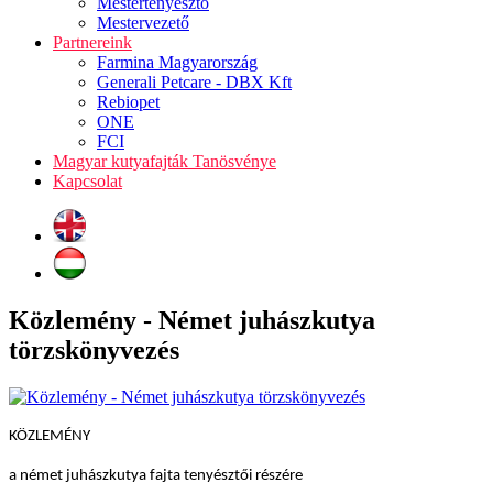
Mestertenyésztő
Mestervezető
Partnereink
Farmina Magyarország
Generali Petcare - DBX Kft
Rebiopet
ONE
FCI
Magyar kutyafajták Tanösvénye
Kapcsolat
Közlemény - Német juhászkutya
törzskönyvezés
KÖZLEMÉNY
a német juhászkutya fajta tenyésztői részére