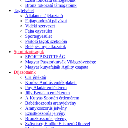
Ezüst fokozatú támogatóink
Bronz fokozatú támogatóink
Tagfelvétel
Általános tájékoztató
Fajtagondozói pályázat
Vidéki szervezet
Fajta egyesület
Sportegyesület
Pártoló tagok szekciója
Belépési nyilatkozatok
Sportbizottságok
SPORTBIZOTTSÁG
Magyar Pásztorkutyák Világszövetsége
Magyar kutyafajták Agility csapata
Díjazottaink
CH értéktár
Korózs András emlékplakett
Puy Aladár emlékérem
Jilly Bertalan emlékérem
A Kutyás Sportért érdemérem
Babérkoszorús aranyjelvény
Aranykoszorús jelvény
Ezüstkoszorús jelvény
Bronzkoszorús jelvény
Szövetség Elnöke Elismerő Oklevél