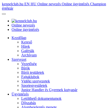
kennelclub.hu
EN
HU
Online nevezés
Online ügyintézés
Champion
értéktár
Online nevezés
Online ügyintézés
Kezdőlap
Kereső
Hírek
Galériák
Archívum
Szervezet
Vezetőség
Bírók
Bírói testületek
Fajtaklubok
Vidéki szervezetek
Sportegyesületek
Junior Handler és Gyermek kutyapár
Ügyintézés
Letölthető dokumentumok
Díjszabás
Alombejelentés menete