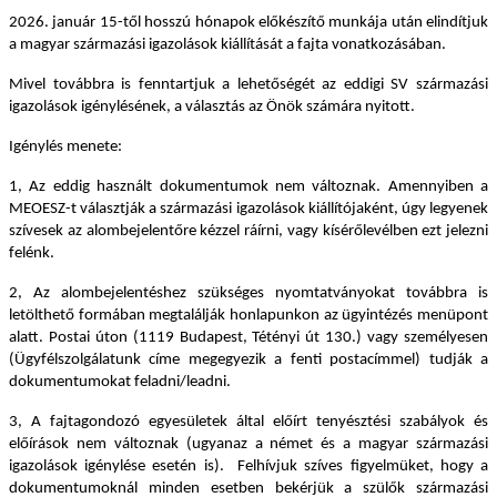
2026. január 15-től hosszú hónapok előkészítő munkája után elindítjuk
a magyar származási igazolások kiállítását a fajta vonatkozásában.
Mivel továbbra is fenntartjuk a lehetőségét az eddigi SV származási
igazolások igénylésének, a választás az Önök számára nyitott.
Igénylés menete:
1, Az eddig használt dokumentumok nem változnak. Amennyiben a
MEOESZ-t választják a származási igazolások kiállítójaként, úgy legyenek
szívesek az alombejelentőre kézzel ráírni, vagy kísérőlevélben ezt jelezni
felénk.
2, Az alombejelentéshez szükséges nyomtatványokat továbbra is
letölthető formában megtalálják honlapunkon az ügyintézés menüpont
alatt. Postai úton (1119 Budapest, Tétényi út 130.) vagy személyesen
(Ügyfélszolgálatunk címe megegyezik a fenti postacímmel) tudják a
dokumentumokat feladni/leadni.
3, A fajtagondozó egyesületek által előírt tenyésztési szabályok és
előírások nem változnak (ugyanaz a német és a magyar származási
igazolások igénylése esetén is). Felhívjuk szíves figyelmüket, hogy a
dokumentumoknál minden esetben bekérjük a szülők származási