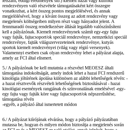
létszám, eddigi eredmények stb.) kiemelt hazai vagy külföldi
rendezvényen való részvétele támogatásaként kért összegre
vonatkozhat, a kért összeg pontos megjelölésével, és annak
megjelölésével, hogy a kívánt összeg az adott rendezvény vagy
megjelenés költségeiben milyen részt vagy hányadot jelent. A
fennmaradó összeg rendelkezésre állását legalább valószínűsíteni
kell a pályázónak. Kiemelt rendezvénynek számít egy-egy fajta
vagy fajták, fajtacsoport/ok speciál rendezvénye, nemzetközi speciál
rendezvénye, fajták világszervezeteinek rendezvénye, kutyás
sportok kiemelt rendezvényei (világ vagy régió versenyek).
Valamennyi esetben csak olyan rendezvény lehet a pályázat alapja,
amely az FCI által elismert.
5./ A pályázónak be kell mutatnia a részvétel MEOESZ általi
támogatása indokoltságát, amely indok lehet a hazai FCI rendszerű
kinológia jóhírének ápolása különösen az alábbi lehetőségek révén: -
a hazai résztvevők részvételi lehetőségének biztosításával - hazai
kinológiai események rangjának és színvonalának emelésével -egy-
egy fajta vagy fajták köre vagy fajtacsoport/ok népszerűsítése,
támogatása révén
-egyéb, a pályázó által ismertetett módon
6./ A pályázat kiírójának elvárása, hogy a pályázó pályázatában
mutassa be, hogyan és milyen módon biztosítja a megjelenés során
az FCI-re és a MEOESZ-re való utalást, annak jelzését, hogy a