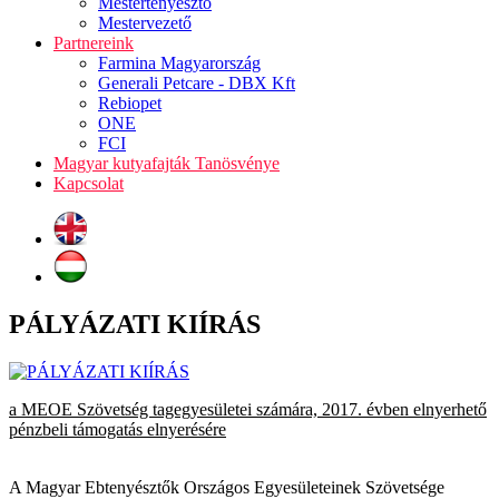
Mestertenyésztő
Mestervezető
Partnereink
Farmina Magyarország
Generali Petcare - DBX Kft
Rebiopet
ONE
FCI
Magyar kutyafajták Tanösvénye
Kapcsolat
PÁLYÁZATI KIÍRÁS
a MEOE Szövetség tagegyesületei számára, 2017. évben elnyerhető
pénzbeli támogatás elnyerésére
A Magyar Ebtenyésztők Országos Egyesületeinek Szövetsége