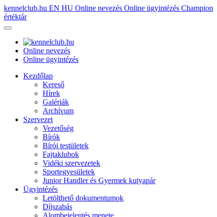
kennelclub.hu
EN
HU
Online nevezés
Online ügyintézés
Champion
értéktár
Online nevezés
Online ügyintézés
Kezdőlap
Kereső
Hírek
Galériák
Archívum
Szervezet
Vezetőség
Bírók
Bírói testületek
Fajtaklubok
Vidéki szervezetek
Sportegyesületek
Junior Handler és Gyermek kutyapár
Ügyintézés
Letölthető dokumentumok
Díjszabás
Alombejelentés menete