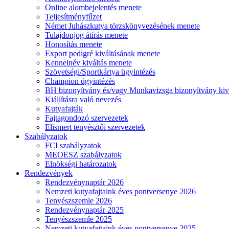
Online alombejelentés menete
Teljesítményfűzet
Német Juhászkutya törzskönyvezésének menete
Tulajdonjog átírás menete
Honosítás menete
Export pedigré kiváltásának menete
Kennelnév kiváltás menete
Szövetségi/Sportkártya ügyintézés
Champion ügyintézés
BH bizonyítvány és/vagy Munkavizsga bizonyítvány kiv
Kiállításra való nevezés
Kutyafajták
Fajtagondozó szervezetek
Elismert tenyésztői szervezetek
Szabályzatok
FCI szabályzatok
MEOESZ szabályzatok
Elnökségi határozatok
Rendezvények
Rendezvénynaptár 2026
Nemzeti kutyafajtaink éves pontversenye 2026
Tenyészszemle 2026
Rendezvénynaptár 2025
Tenyészszemle 2025
Nemzeti kutyafajtaink éves pontversenye 2025