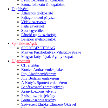
Ezüst fokozatú támogatóink
Bronz fokozatú támogatóink
Tagfelvétel
Általános tájékoztató
Fajtagondozói pályázat
Vidéki szervezet
Fajta egyesület
Sportegyesület
Pártoló tagok szekciója
Belépési nyilatkozatok
Sportbizottságok
SPORTBIZOTTSÁG
Magyar Pásztorkutyák Világszövetsége
Magyar kutyafajták Agility csapata
Díjazottaink
CH értéktár
Korózs András emlékplakett
Puy Aladár emlékérem
Jilly Bertalan emlékérem
A Kutyás Sportért érdemérem
Babérkoszorús aranyjelvény
Aranykoszorús jelvény
Ezüstkoszorús jelvény
Bronzkoszorús jelvény
Szövetség Elnöke Elismerő Oklevél