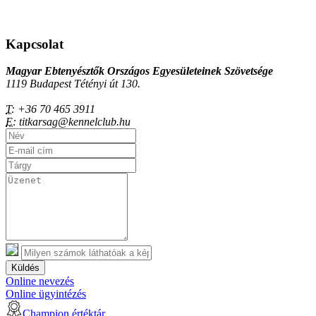
Kapcsolat
Magyar Ebtenyésztők Országos Egyesületeinek Szövetsége
1119 Budapest Tétényi út 130.
T:
+36 70 465 3911
E:
titkarsag@kennelclub.hu
Küldés
Online nevezés
Online ügyintézés
Champion értéktár