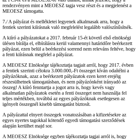
rendezvényen mint a MEOESZ tagja vesz részt és a megjelenést a
MEOESZ támogatta.
7./ A pályázat és mellékletei legyenek alkalmasak arra, hogy a
fentiek szerinti kiírásnak való megfelelést legalább valószínűsítsék.
A kiíró a pályázatokat a 2017. február 15-ét követő első elnökségi
ülésen bírálja el, elbírálásra kerül valamennyi határidőre beérkezett
pályázat, ezen belül a beérkezési sorrend nem releváns feltéve, hogy
a fenti kiírásnak megfelel a pályázat.
A MEOESZ Elnöksége tájékoztatja tagjait arról, hogy 2017. évben
a fentiek szerinti célokra 3.000.000,-Ft összeget kíván odaítélni a
pályázóknak, azaz a beérkezett pályázatok ezen keret erejéig
részesülhetnek támogatásban, és nem pályázónként irányadó az
összeg! A kiíró fenntartja a jogot arra is, hogy kevés vagy
alkalmatlan pályázatok esetén a fenti összeget nem használja fel
teljes mértékben, továbbá az egyes pályázóknak esetlegesen az
igényelt összegnél kisebb támogatást biztosít.
A pályázattal elnyert összegek vonatozásában a kifizetésekre az
egyes nyertes tagokkal kötendő egyedi támogatási szerződések
alapján kerülhet majd sor.
A MEOESZ Elnöksége egyben tájékoztatja tagjai arról is, hogy