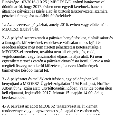
Elnöksége 103/2016.(10.25.) MEOESZ-E. számú határozatával
döntött arról, hogy 2017. évben nem egyedi kérelmek, hanem
általános pályázat és kiírás alapján biztosít tagszervezetei számára
pénzbeli támogatást az alábbi feltételekkel:
1./ Az a szervezet pályázhat, amely 2016. évben vagy előtte már a
MEOESZ tagjává vált.
2./ A pályázó szervezetnek a pályázat benyújtásakor, elbírálásakor és
a támogatás kifizetésének esedékessé válásakor nincs lejárt és
esedékességkor meg nem fizetett pénzfizetési kötelezettsége a
MEOESZ-el szemben, továbbá nem áll végrehajtás, csőd,
végelszámolási vagy felszámolási eljárás hatálya alatt. Ki nem
egyenlített tartozás esetén a pályázat elutasításra kerül, illetve a már
megítélt összeg nem kerül kifizetésre, ha ezen körülmények
bármelyike később merül fel.
3./ A pályázatot és mellékleteit írásban, egy példányban kell
benyújtani a MEOESZ Ügyfélszolgálatán 1194 Budapest, Hoffher
Albert út 42. szám alatt, ügyfélfogadási időben, vagy ide postai úton
kell eljuttatni, legkésőbb 2017. február 15. napján 14.00. óráig
beérkezendően.
4./ A pályázat az adott MEOESZ tagszervezet saját kiemelt
rendezvénye vagy a tagszervezet saját tagjai (ez esetben név,