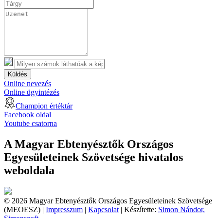
Küldés
Online nevezés
Online ügyintézés
Champion értéktár
Facebook oldal
Youtube csatorna
A Magyar Ebtenyésztők Országos
Egyesületeinek Szövetsége hivatalos
weboldala
© 2026 Magyar Ebtenyésztők Országos Egyesületeinek Szövetsége
(MEOESZ) |
Impresszum
|
Kapcsolat
| Készítette:
Simon Nándor,