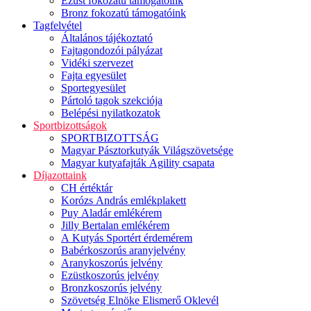
Ezüst fokozatú támogatóink
Bronz fokozatú támogatóink
Tagfelvétel
Általános tájékoztató
Fajtagondozói pályázat
Vidéki szervezet
Fajta egyesület
Sportegyesület
Pártoló tagok szekciója
Belépési nyilatkozatok
Sportbizottságok
SPORTBIZOTTSÁG
Magyar Pásztorkutyák Világszövetsége
Magyar kutyafajták Agility csapata
Díjazottaink
CH értéktár
Korózs András emlékplakett
Puy Aladár emlékérem
Jilly Bertalan emlékérem
A Kutyás Sportért érdemérem
Babérkoszorús aranyjelvény
Aranykoszorús jelvény
Ezüstkoszorús jelvény
Bronzkoszorús jelvény
Szövetség Elnöke Elismerő Oklevél