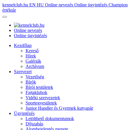
kennelclub.hu
EN
HU
Online nevezés
Online ügyintézés
Champion
értéktár
Online nevezés
Online ügyintézés
Kezdőlap
Kereső
Hírek
Galériák
Archívum
Szervezet
Vezetőség
Bírók
Bírói testületek
Fajtaklubok
Vidéki szervezetek
Sportegyesületek
Junior Handler és Gyermek kutyapár
Ügyintézés
Letölthető dokumentumok
Díjszabás
Alombejelentés menete