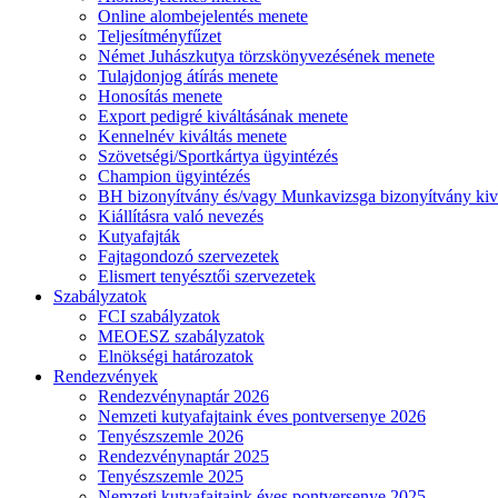
Online alombejelentés menete
Teljesítményfűzet
Német Juhászkutya törzskönyvezésének menete
Tulajdonjog átírás menete
Honosítás menete
Export pedigré kiváltásának menete
Kennelnév kiváltás menete
Szövetségi/Sportkártya ügyintézés
Champion ügyintézés
BH bizonyítvány és/vagy Munkavizsga bizonyítvány kiv
Kiállításra való nevezés
Kutyafajták
Fajtagondozó szervezetek
Elismert tenyésztői szervezetek
Szabályzatok
FCI szabályzatok
MEOESZ szabályzatok
Elnökségi határozatok
Rendezvények
Rendezvénynaptár 2026
Nemzeti kutyafajtaink éves pontversenye 2026
Tenyészszemle 2026
Rendezvénynaptár 2025
Tenyészszemle 2025
Nemzeti kutyafajtaink éves pontversenye 2025