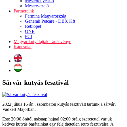
Mestertenyésztő
Mestervezető
Partnereink
Farmina Magyarország
Generali Petcare - DBX Kft
Rebiopet
ONE
FCI
Magyar kutyafajták Tanösvénye
Kapcsolat
Sárvár kutyás fesztivál
2022 július 16-án , szombaton kutyás fesztivált tartunk a sárvári
Vadkert Majorban.
Este 20:00 órától másnap hajnal 02:00 óráig szeretettel várjuk
kedves kutyás barátainkat egy felejthetetlen retro fesztiválra. A