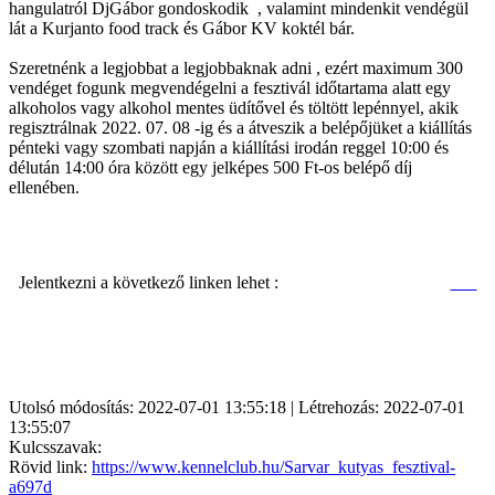
hangulatról DjGábor gondoskodik , valamint mindenkit vendégül
lát a Kurjanto food track és Gábor KV koktél bár.
Szeretnénk a legjobbat a legjobbaknak adni , ezért maximum 300
vendéget fogunk megvendégelni a fesztivál időtartama alatt egy
alkoholos vagy alkohol mentes üdítővel és töltött lepénnyel, akik
regisztrálnak 2022. 07. 08 -ig és a átveszik a belépőjüket a kiállítás
pénteki vagy szombati napján a kiállítási irodán reggel 10:00 és
délután 14:00 óra között egy jelképes 500 Ft-os belépő díj
ellenében.
Jelentkezni a következő linken lehet :
Utolsó módosítás: 2022-07-01 13:55:18 | Létrehozás: 2022-07-01
13:55:07
Kulcsszavak:
Rövid link:
https://www.kennelclub.hu/Sarvar_kutyas_fesztival-
a697d