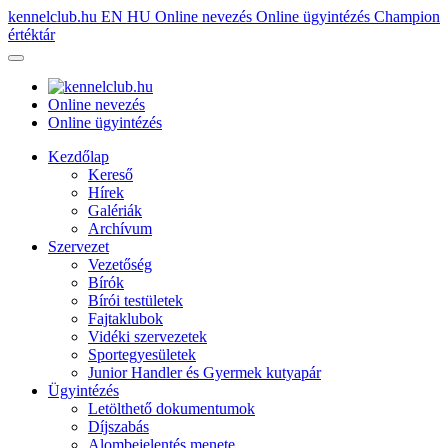
kennelclub.hu
EN
HU
Online nevezés
Online ügyintézés
Champion
értéktár
Online nevezés
Online ügyintézés
Kezdőlap
Kereső
Hírek
Galériák
Archívum
Szervezet
Vezetőség
Bírók
Bírói testületek
Fajtaklubok
Vidéki szervezetek
Sportegyesületek
Junior Handler és Gyermek kutyapár
Ügyintézés
Letölthető dokumentumok
Díjszabás
Alombejelentés menete