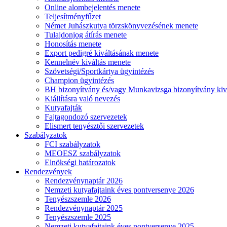
Online alombejelentés menete
Teljesítményfűzet
Német Juhászkutya törzskönyvezésének menete
Tulajdonjog átírás menete
Honosítás menete
Export pedigré kiváltásának menete
Kennelnév kiváltás menete
Szövetségi/Sportkártya ügyintézés
Champion ügyintézés
BH bizonyítvány és/vagy Munkavizsga bizonyítvány kiv
Kiállításra való nevezés
Kutyafajták
Fajtagondozó szervezetek
Elismert tenyésztői szervezetek
Szabályzatok
FCI szabályzatok
MEOESZ szabályzatok
Elnökségi határozatok
Rendezvények
Rendezvénynaptár 2026
Nemzeti kutyafajtaink éves pontversenye 2026
Tenyészszemle 2026
Rendezvénynaptár 2025
Tenyészszemle 2025
Nemzeti kutyafajtaink éves pontversenye 2025