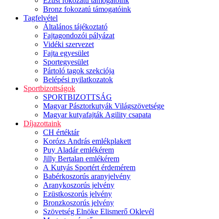
Ezüst fokozatú támogatóink
Bronz fokozatú támogatóink
Tagfelvétel
Általános tájékoztató
Fajtagondozói pályázat
Vidéki szervezet
Fajta egyesület
Sportegyesület
Pártoló tagok szekciója
Belépési nyilatkozatok
Sportbizottságok
SPORTBIZOTTSÁG
Magyar Pásztorkutyák Világszövetsége
Magyar kutyafajták Agility csapata
Díjazottaink
CH értéktár
Korózs András emlékplakett
Puy Aladár emlékérem
Jilly Bertalan emlékérem
A Kutyás Sportért érdemérem
Babérkoszorús aranyjelvény
Aranykoszorús jelvény
Ezüstkoszorús jelvény
Bronzkoszorús jelvény
Szövetség Elnöke Elismerő Oklevél