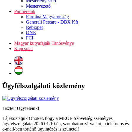
Mestertenyésztő
Mestervezető
Partnereink
Farmina Magyarország
Generali Petcare - DBX Kft
Rebiopet
ONE
FCI
Magyar kutyafajták Tanösvénye
Kapcsolat
Ügyfélszolgálati közlemény
Tisztelt Ügyfeleink!
Tájékoztatjuk Önöket, hogy a MEOE Szövetség személyes
ügyfélszolgálata 2026.01.10-én, szombaton zárva tart, a telefonos és
e-mail-ben történő ügyintézés is szünetel!