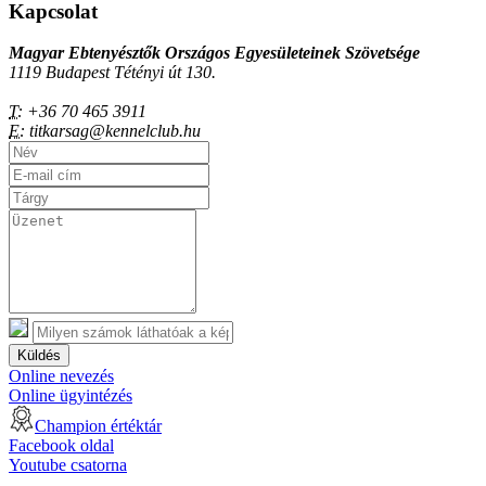
Kapcsolat
Magyar Ebtenyésztők Országos Egyesületeinek Szövetsége
1119 Budapest Tétényi út 130.
T:
+36 70 465 3911
E:
titkarsag@kennelclub.hu
Küldés
Online nevezés
Online ügyintézés
Champion értéktár
Facebook oldal
Youtube csatorna