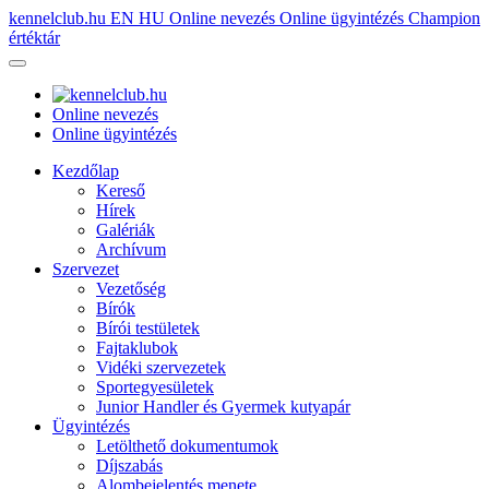
kennelclub.hu
EN
HU
Online nevezés
Online ügyintézés
Champion
értéktár
Online nevezés
Online ügyintézés
Kezdőlap
Kereső
Hírek
Galériák
Archívum
Szervezet
Vezetőség
Bírók
Bírói testületek
Fajtaklubok
Vidéki szervezetek
Sportegyesületek
Junior Handler és Gyermek kutyapár
Ügyintézés
Letölthető dokumentumok
Díjszabás
Alombejelentés menete