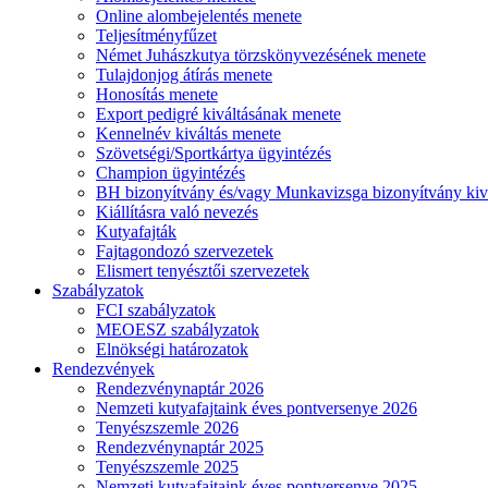
Online alombejelentés menete
Teljesítményfűzet
Német Juhászkutya törzskönyvezésének menete
Tulajdonjog átírás menete
Honosítás menete
Export pedigré kiváltásának menete
Kennelnév kiváltás menete
Szövetségi/Sportkártya ügyintézés
Champion ügyintézés
BH bizonyítvány és/vagy Munkavizsga bizonyítvány kiv
Kiállításra való nevezés
Kutyafajták
Fajtagondozó szervezetek
Elismert tenyésztői szervezetek
Szabályzatok
FCI szabályzatok
MEOESZ szabályzatok
Elnökségi határozatok
Rendezvények
Rendezvénynaptár 2026
Nemzeti kutyafajtaink éves pontversenye 2026
Tenyészszemle 2026
Rendezvénynaptár 2025
Tenyészszemle 2025
Nemzeti kutyafajtaink éves pontversenye 2025