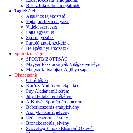
Ezüst fokozatú támogatóink
Bronz fokozatú támogatóink
Tagfelvétel
Általános tájékoztató
Fajtagondozói pályázat
Vidéki szervezet
Fajta egyesület
Sportegyesület
Pártoló tagok szekciója
Belépési nyilatkozatok
Sportbizottságok
SPORTBIZOTTSÁG
Magyar Pásztorkutyák Világszövetsége
Magyar kutyafajták Agility csapata
Díjazottaink
CH értéktár
Korózs András emlékplakett
Puy Aladár emlékérem
Jilly Bertalan emlékérem
A Kutyás Sportért érdemérem
Babérkoszorús aranyjelvény
Aranykoszorús jelvény
Ezüstkoszorús jelvény
Bronzkoszorús jelvény
Szövetség Elnöke Elismerő Oklevél