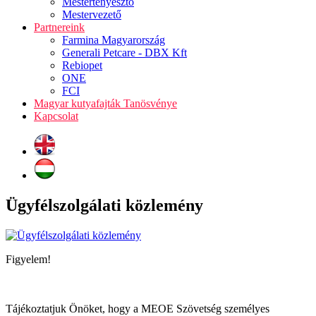
Mestertenyésztő
Mestervezető
Partnereink
Farmina Magyarország
Generali Petcare - DBX Kft
Rebiopet
ONE
FCI
Magyar kutyafajták Tanösvénye
Kapcsolat
Ügyfélszolgálati közlemény
Figyelem!
Tájékoztatjuk Önöket, hogy a MEOE Szövetség személyes