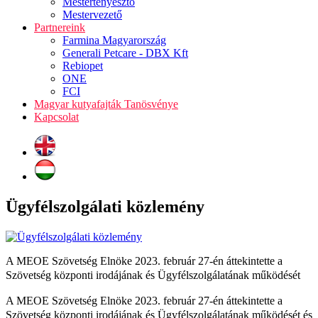
Mestertenyésztő
Mestervezető
Partnereink
Farmina Magyarország
Generali Petcare - DBX Kft
Rebiopet
ONE
FCI
Magyar kutyafajták Tanösvénye
Kapcsolat
Ügyfélszolgálati közlemény
A MEOE Szövetség Elnöke 2023. február 27-én áttekintette a
Szövetség központi irodájának és Ügyfélszolgálatának működését
A MEOE Szövetség Elnöke 2023. február 27-én áttekintette a
Szövetség központi irodájának és Ügyfélszolgálatának működését és