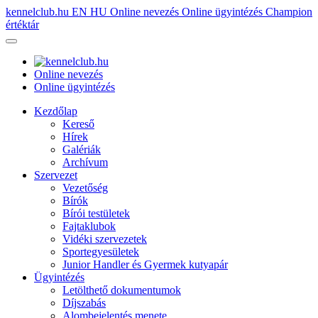
kennelclub.hu
EN
HU
Online nevezés
Online ügyintézés
Champion
értéktár
Online nevezés
Online ügyintézés
Kezdőlap
Kereső
Hírek
Galériák
Archívum
Szervezet
Vezetőség
Bírók
Bírói testületek
Fajtaklubok
Vidéki szervezetek
Sportegyesületek
Junior Handler és Gyermek kutyapár
Ügyintézés
Letölthető dokumentumok
Díjszabás
Alombejelentés menete