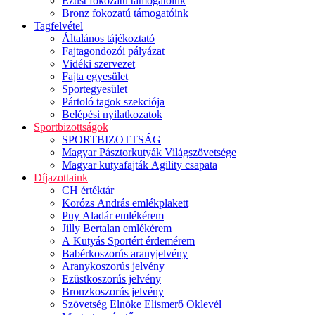
Ezüst fokozatú támogatóink
Bronz fokozatú támogatóink
Tagfelvétel
Általános tájékoztató
Fajtagondozói pályázat
Vidéki szervezet
Fajta egyesület
Sportegyesület
Pártoló tagok szekciója
Belépési nyilatkozatok
Sportbizottságok
SPORTBIZOTTSÁG
Magyar Pásztorkutyák Világszövetsége
Magyar kutyafajták Agility csapata
Díjazottaink
CH értéktár
Korózs András emlékplakett
Puy Aladár emlékérem
Jilly Bertalan emlékérem
A Kutyás Sportért érdemérem
Babérkoszorús aranyjelvény
Aranykoszorús jelvény
Ezüstkoszorús jelvény
Bronzkoszorús jelvény
Szövetség Elnöke Elismerő Oklevél