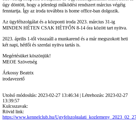
úgy döntött, hogy a jelenlegi működési rendszert március végéig
fenntartja. Így az iroda továbbra is home office-ban dolgozik.
Az ügyfélszolgálat és a központi iroda 2023. március 31-ig
MINDEN HÉTEN CSAK HÉTFŐN 8-14 óra között tart nyitva.
2023. április 1-től visszaáll a munkarend és a már megszokott heti
két napi, hétfői és szerdai nyitva tartás is.
Megértésüket köszönjük!
MEOE Szövetség
Árkossy Beatrix
irodavezető
Utolsó módosítás: 2023-02-27 13:46:34 | Létrehozás: 2023-02-27
13:39:57
Kulcsszavak:
Rövid link:
https://www.kennelclub.hu/Ugyfelszolgalati_kozlemeny_2023_02_2