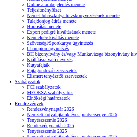
Online alombejelentés menete
Teljesítményfűzet
Német Juhászkutya törzskönyvezésének menete
Tulajdonjog átírás menete
Honosítás menete
Export pedigré kiváltásának menete
Kennelnév kiváltás menete
Szövetségi/Sportkártya ügyintézés
Champion ügyintézés
BH bizonyítvány és/vagy Munkavizsga bizonyítvány kiv
Kiállításra való nevezés
Kutyafajták
Fajtagondozó szervezetek
Elismert tenyésztői szervezetek
Szabályzatok
FCI szabályzatok
MEOESZ szabályzatok
Elnökségi határozatok
Rendezvények
Rendezvénynaptár 2026
Nemzeti kutyafajtaink éves pontversenye 2026
Tenyészszemle 2026
Rendezvénynaptár 2025
Tenyészszemle 2025
Nemzeti kutyafajtaink éves pontversenye 2025