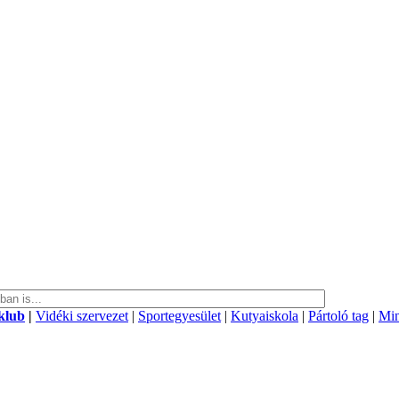
klub
|
Vidéki szervezet
|
Sportegyesület
|
Kutyaiskola
|
Pártoló tag
|
Min