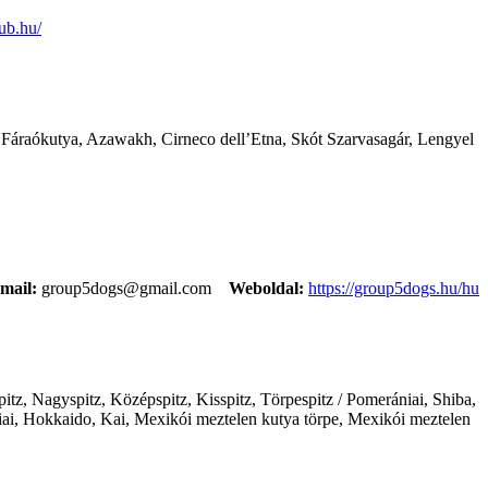
lub.hu/
l, Fáraókutya, Azawakh, Cirneco dell’Etna, Skót Szarvasagár, Lengyel
mail:
group5dogs@gmail.com
Weboldal:
https://group5dogs.hu/hu
itz, Nagyspitz, Középspitz, Kisspitz, Törpespitz / Pomerániai, Shiba,
ai, Hokkaido, Kai, Mexikói meztelen kutya törpe, Mexikói meztelen