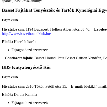
spániel, Kis Oroszlánkutya
Basset Fajtákat Tenyésztők és Tartók Kynológiai Egye
Fajtaklub
Hivatalos cím:
1194 Budapest, Hofherr Albert utca 38-40.
Levelezé
http://www.bassethoundklub.hu/
Elnök:
Horváth István
Fajtagondozó szervezet:
Gondozott fajták:
Basset Hound, Petit Basset Griffon Vendéen, B
BBS Kutyatenyésztő Kör
Fajtaklub
Hivatalos cím:
2316 Tököl, Petőfi utca 35.
E-mail:
bbsktk@gmail
Elnök:
Darula Kamilla
Fajtagondozó szervezet: