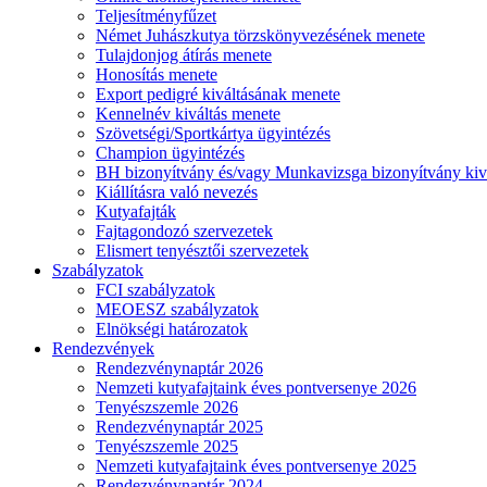
Teljesítményfűzet
Német Juhászkutya törzskönyvezésének menete
Tulajdonjog átírás menete
Honosítás menete
Export pedigré kiváltásának menete
Kennelnév kiváltás menete
Szövetségi/Sportkártya ügyintézés
Champion ügyintézés
BH bizonyítvány és/vagy Munkavizsga bizonyítvány kiv
Kiállításra való nevezés
Kutyafajták
Fajtagondozó szervezetek
Elismert tenyésztői szervezetek
Szabályzatok
FCI szabályzatok
MEOESZ szabályzatok
Elnökségi határozatok
Rendezvények
Rendezvénynaptár 2026
Nemzeti kutyafajtaink éves pontversenye 2026
Tenyészszemle 2026
Rendezvénynaptár 2025
Tenyészszemle 2025
Nemzeti kutyafajtaink éves pontversenye 2025
Rendezvénynaptár 2024