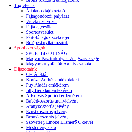
Bronz fokozatú támogatóink
Tagfelvétel
Általános tájékoztató
Fajtagondozói pályázat
Vidéki szervezet
Fajta egyesület
Sportegyesület
Pártoló tagok szekciója
Belépési nyilatkozatok
Sportbizottságok
SPORTBIZOTTSÁG
Magyar Pásztorkutyák Világszövetsége
Magyar kutyafajták Agility csapata
Díjazottaink
CH értéktár
Korózs András emlékplakett
Puy Aladár emlékérem
Jilly Bertalan emlékérem
A Kutyás Sportért érdemérem
Babérkoszorús aranyjelvény
Aranykoszorús jelvény
Ezüstkoszorús jelvény
Bronzkoszorús jelvény
Szövetség Elnöke Elismerő Oklevél
Mestertenyésztő