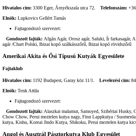
Hivatalos cím:
3300 Eger, Árnyékszala utca 72.
Telefonszám:
+36
Elnök:
Lupkovics Gellért Tamás
Fajtagondozó szervezet:
Gondozott fajták:
Afgán Agár, Orosz agár, Saluki, Ír farkasagár,
agár /Chart Polski, Ibizai kopó szálkásszőrű, Ibizai kopó rövidszőrű
Amerikai Akita és Ősi Típusú Kutyák Egyesülete
Fajtaklub
Hivatalos cím:
1192 Budapest, Garay köz 11/1.
Levelezési cím:
84
Elnök:
Tenk Attila
Fajtagondozó szervezet:
Gondozott fajták:
Alaszkai malamut, Samoyed, Szibériai Husky, Oro
Chow Chow, Perui meztelen kutya nagy, Finn Lappkutya / Suomenlapin
kutya, Kishu, Koreai Jindo Kutya, Shikoku, Perui meztelen kutya kic
Angol és Ausztrál Pásztorkutya Klub Egyesület