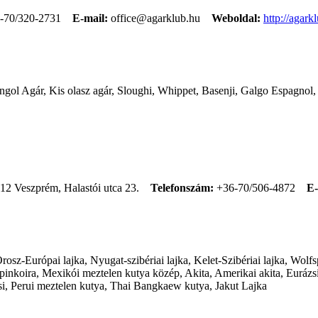
-70/320-2731
E-mail:
office@agarklub.hu
Weboldal:
http://agark
 Angol Agár, Kis olasz agár, Sloughi, Whippet, Basenji, Galgo Espagno
12 Veszprém, Halastói utca 23.
Telefonszám:
+36-70/506-4872
E-
sz-Európai lajka, Nyugat-szibériai lajka, Kelet-Szibériai lajka, Wolfsp
koira, Mexikói meztelen kutya közép, Akita, Amerikai akita, Eurázsi
si, Perui meztelen kutya, Thai Bangkaew kutya, Jakut Lajka