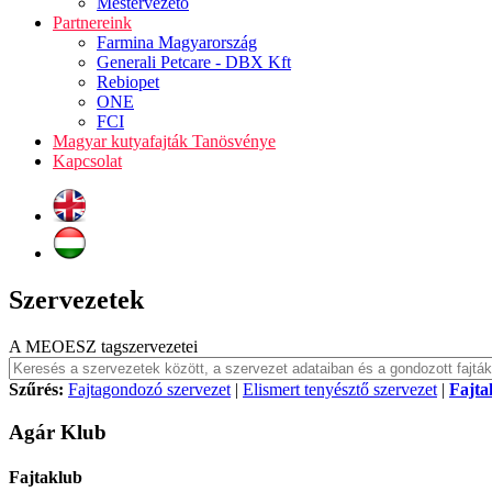
Mestervezető
Partnereink
Farmina Magyarország
Generali Petcare - DBX Kft
Rebiopet
ONE
FCI
Magyar kutyafajták Tanösvénye
Kapcsolat
Szervezetek
A MEOESZ tagszervezetei
Szűrés:
Fajtagondozó szervezet
|
Elismert tenyésztő szervezet
|
Fajta
Agár Klub
Fajtaklub