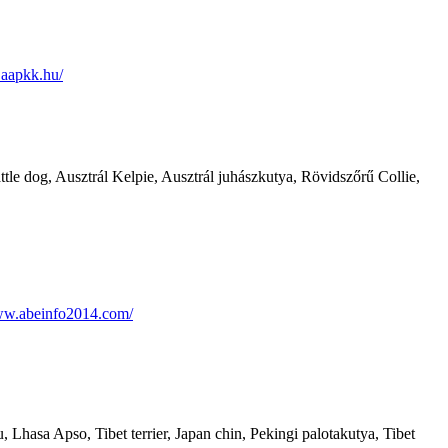
.aapkk.hu/
tle dog, Ausztrál Kelpie, Ausztrál juhászkutya, Rövidszőrű Collie,
ww.abeinfo2014.com/
 Lhasa Apso, Tibet terrier, Japan chin, Pekingi palotakutya, Tibet