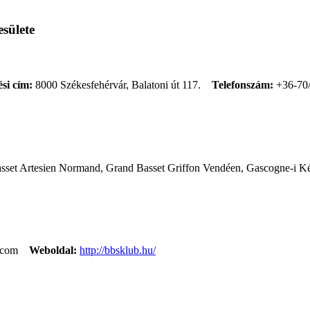
sülete
si cím:
8000 Székesfehérvár, Balatoni út 117.
Telefonszám:
+36-70
asset Artesien Normand, Grand Basset Griffon Vendéen, Gascogne-i Ké
.com
Weboldal:
http://bbsklub.hu/