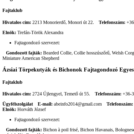
Fajtaklub
Hivatalos cím:
2213 Monorierdő, Monori út 22.
Telefonszám:
+36
Elnök:
Trefán-Török Alexandra
Fajtagondozó szervezet:
Gondozott fajták:
Bearded Collie, Collie hosszúszőrű, Welsh Corgi
Miniature American Shepherd
Ázsiai Törpekutyák és Bichonok Fajtagondozó Egyes
Fajtaklub
Hivatalos cím:
2724 Újlengyel, Temető út 55.
Telefonszám:
+36-3
Ügyfélszolgálat
E-mail:
abeinfo2014@gmail.com
Telefonszám:
Elnök:
Horváth József
Fajtagondozó szervezet:
Gondozott fajták:
Bichon à poil frisé, Bichon Havanais, Bolognese