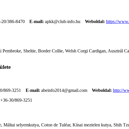
-20/386-8470
E-mail:
apkk@club-info.hu
Weboldal:
https://www
 Pembroke, Sheltie, Border Collie, Welsh Corgi Cardigan, Ausztrál Cat
ülete
0/869-3251
E-mail:
abeinfo2014@gmail.com
Weboldal:
http://w
+36-30/869-3251
, Máltai selyemkutya, Coton de Tuléar, Kínai meztelen kutya, Shih Tzu,