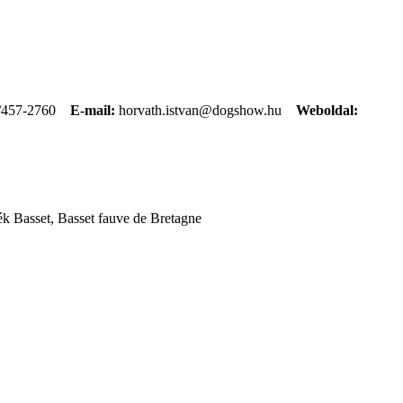
/457-2760
E-mail:
horvath.istvan@dogshow.hu
Weboldal:
k Basset, Basset fauve de Bretagne