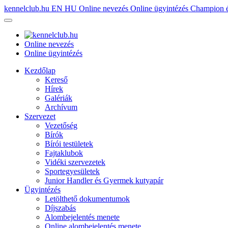
kennelclub.hu
EN
HU
Online nevezés
Online ügyintézés
Champion é
Online nevezés
Online ügyintézés
Kezdőlap
Kereső
Hírek
Galériák
Archívum
Szervezet
Vezetőség
Bírók
Bírói testületek
Fajtaklubok
Vidéki szervezetek
Sportegyesületek
Junior Handler és Gyermek kutyapár
Ügyintézés
Letölthető dokumentumok
Díjszabás
Alombejelentés menete
Online alombejelentés menete