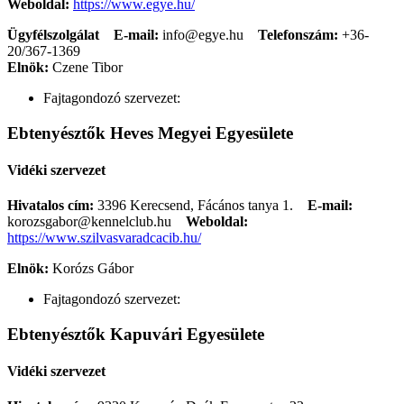
Weboldal:
https://www.egye.hu/
Ügyfélszolgálat
E-mail:
info@egye.hu
Telefonszám:
+36-
20/367-1369
Elnök:
Czene Tibor
Fajtagondozó szervezet:
Ebtenyésztők Heves Megyei Egyesülete
Vidéki szervezet
Hivatalos cím:
3396 Kerecsend, Fácános tanya 1.
E-mail:
korozsgabor@kennelclub.hu
Weboldal:
https://www.szilvasvaradcacib.hu/
Elnök:
Korózs Gábor
Fajtagondozó szervezet:
Ebtenyésztők Kapuvári Egyesülete
Vidéki szervezet