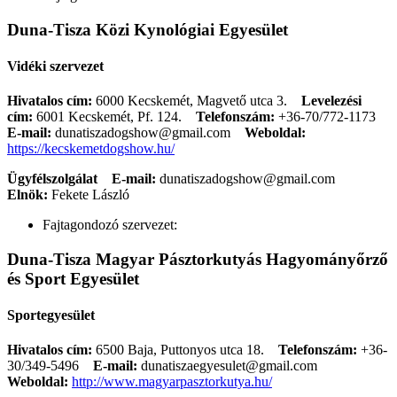
Duna-Tisza Közi Kynológiai Egyesület
Vidéki szervezet
Hivatalos cím:
6000 Kecskemét, Magvető utca 3.
Levelezési
cím:
6001 Kecskemét, Pf. 124.
Telefonszám:
+36-70/772-1173
E-mail:
dunatiszadogshow@gmail.com
Weboldal:
https://kecskemetdogshow.hu/
Ügyfélszolgálat
E-mail:
dunatiszadogshow@gmail.com
Elnök:
Fekete László
Fajtagondozó szervezet:
Duna-Tisza Magyar Pásztorkutyás Hagyományőrző
és Sport Egyesület
Sportegyesület
Hivatalos cím:
6500 Baja, Puttonyos utca 18.
Telefonszám:
+36-
30/349-5496
E-mail:
dunatiszaegyesulet@gmail.com
Weboldal:
http://www.magyarpasztorkutya.hu/