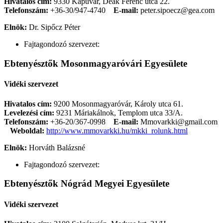
Hivatalos cím:
9330 Kapuvár, Deák Ferenc utca 22.
Telefonszám:
+36-30/947-4740
E-mail:
peter.sipoecz@gea.com
Elnök:
Dr. Sipőcz Péter
Fajtagondozó szervezet:
Ebtenyésztők Mosonmagyaróvári Egyesülete
Vidéki szervezet
Hivatalos cím:
9200 Mosonmagyaróvár, Károly utca 61.
Levelezési cím:
9231 Máriakálnok, Templom utca 33/A.
Telefonszám:
+36-20/367-0998
E-mail:
Mmovarkki@gmail.com
Weboldal:
http://www.mmovarkki.hu/mkki_rolunk.html
Elnök:
Horváth Balázsné
Fajtagondozó szervezet:
Ebtenyésztők Nógrád Megyei Egyesülete
Vidéki szervezet