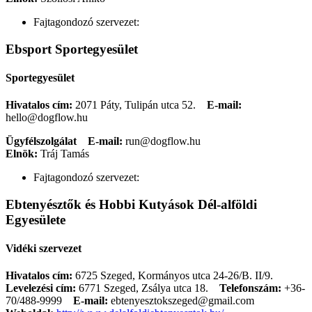
Fajtagondozó szervezet:
Ebsport Sportegyesület
Sportegyesület
Hivatalos cím:
2071 Páty, Tulipán utca 52.
E-mail:
hello@dogflow.hu
Ügyfélszolgálat
E-mail:
run@dogflow.hu
Elnök:
Tráj Tamás
Fajtagondozó szervezet:
Ebtenyésztők és Hobbi Kutyások Dél-alföldi
Egyesülete
Vidéki szervezet
Hivatalos cím:
6725 Szeged, Kormányos utca 24-26/B. II/9.
Levelezési cím:
6771 Szeged, Zsálya utca 18.
Telefonszám:
+36-
70/488-9999
E-mail:
ebtenyesztokszeged@gmail.com