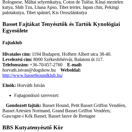
Bolognese, Máltai selyemkutya, Coton de Tuléar, Kínai meztelen
kutya, Shih Tzu, Lhasa Apso, Tibet terrier, Japan chin, Pekingi
palotakutya, Tibet spániel, Kis Oroszlánkutya
Basset Fajtákat Tenyésztők és Tartók Kynológiai
Egyesülete
Fajtaklub
Hivatalos cím:
1194 Budapest, Hofherr Albert utca 38-40.
Levelezési cím:
8000 Székesfehérvár, Balatoni út 117.
Telefonszám:
+36-70/457-2760
E-mail:
horvath.istvan@dogshow.hu
Weboldal:
http://www.bassethoundklub.hu/
Elnök:
Horváth István
Fajtagondozó szervezet:
Gondozott fajták:
Basset Hound, Petit Basset Griffon Vendéen,
Basset Artesien Normand, Grand Basset Griffon Vendéen,
Gascogne-i Kék Basset, Basset fauve de Bretagne
BBS Kutyatenyésztő Kör