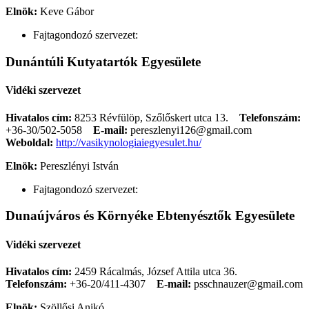
Elnök:
Keve Gábor
Fajtagondozó szervezet:
Dunántúli Kutyatartók Egyesülete
Vidéki szervezet
Hivatalos cím:
8253 Révfülöp, Szőlőskert utca 13.
Telefonszám:
+36-30/502-5058
E-mail:
pereszlenyi126@gmail.com
Weboldal:
http://vasikynologiaiegyesulet.hu/
Elnök:
Pereszlényi István
Fajtagondozó szervezet:
Dunaújváros és Környéke Ebtenyésztők Egyesülete
Vidéki szervezet
Hivatalos cím:
2459 Rácalmás, József Attila utca 36.
Telefonszám:
+36-20/411-4307
E-mail:
psschnauzer@gmail.com
Elnök:
Szöllősi Anikó