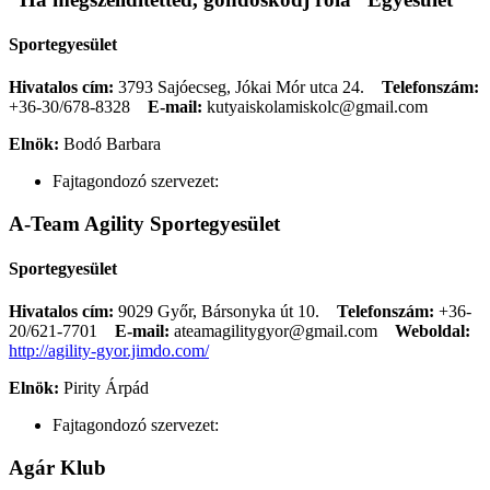
Sportegyesület
Hivatalos cím:
3793 Sajóecseg, Jókai Mór utca 24.
Telefonszám:
+36-30/678-8328
E-mail:
kutyaiskolamiskolc@gmail.com
Elnök:
Bodó Barbara
Fajtagondozó szervezet:
A-Team Agility Sportegyesület
Sportegyesület
Hivatalos cím:
9029 Győr, Bársonyka út 10.
Telefonszám:
+36-
20/621-7701
E-mail:
ateamagilitygyor@gmail.com
Weboldal:
http://agility-gyor.jimdo.com/
Elnök:
Pirity Árpád
Fajtagondozó szervezet:
Agár Klub