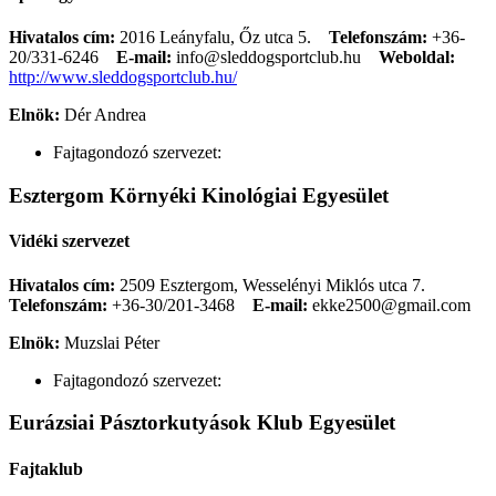
Hivatalos cím:
2016 Leányfalu, Őz utca 5.
Telefonszám:
+36-
20/331-6246
E-mail:
info@sleddogsportclub.hu
Weboldal:
http://www.sleddogsportclub.hu/
Elnök:
Dér Andrea
Fajtagondozó szervezet:
Esztergom Környéki Kinológiai Egyesület
Vidéki szervezet
Hivatalos cím:
2509 Esztergom, Wesselényi Miklós utca 7.
Telefonszám:
+36-30/201-3468
E-mail:
ekke2500@gmail.com
Elnök:
Muzslai Péter
Fajtagondozó szervezet:
Eurázsiai Pásztorkutyások Klub Egyesület
Fajtaklub