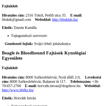
Fajtaklub
Hivatalos cím:
2316 Tököl, Petőfi utca 35.
E-mail:
bbsktk@gmail.com
Weboldal:
http://bbsklub.hu/
Elnök:
Darula Kamilla
Fajtagondozó szervezet:
Gondozott fajták:
Svájci fehér juhászkutya
Beagle és Bloodhound Fajtások Kynológiai
Egyesülete
Fajtaklub
Hivatalos cím:
8000 Székesfehérvár, Nyúl dűlő 2/A.
Levelezési
cím:
8000 Székesfehérvár, Balatoni út 117.
Telefonszám:
+36-
70/457-2760
E-mail:
horvath.istvan@dogshow.hu
Weboldal:
http://www.bbfke.hu/
Elnök:
Horváth István