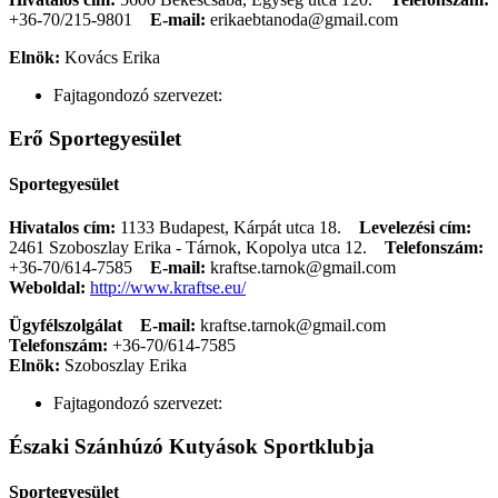
+36-70/215-9801
E-mail:
erikaebtanoda@gmail.com
Elnök:
Kovács Erika
Fajtagondozó szervezet:
Erő Sportegyesület
Sportegyesület
Hivatalos cím:
1133 Budapest, Kárpát utca 18.
Levelezési cím:
2461 Szoboszlay Erika - Tárnok, Kopolya utca 12.
Telefonszám:
+36-70/614-7585
E-mail:
kraftse.tarnok@gmail.com
Weboldal:
http://www.kraftse.eu/
Ügyfélszolgálat
E-mail:
kraftse.tarnok@gmail.com
Telefonszám:
+36-70/614-7585
Elnök:
Szoboszlay Erika
Fajtagondozó szervezet:
Északi Szánhúzó Kutyások Sportklubja
Sportegyesület