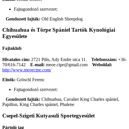
Fajtagondozó szervezet:
Gondozott fajták:
Old English Sheepdog
Chihuahua és Törpe Spániel Tartók Kynológiai
Egyesülete
Fajtaklub
Hivatalos cím:
2721 Pilis, Ady Endre utca 11.
Telefonszám:
+36-
70/616-7142
E-mail:
meoe.ctpe@gmail.com
Weboldal:
http://www.meoectpe.com/
Elnök:
Gröschl Ferenc
Fajtagondozó szervezet:
Gondozott fajták:
Chihuahua, Cavalier King Charles spániel,
Papillon, King Charles spániel, Phalene
Csepel-Szigeti Kutyasuli Sportegyesület
Pártoló tag