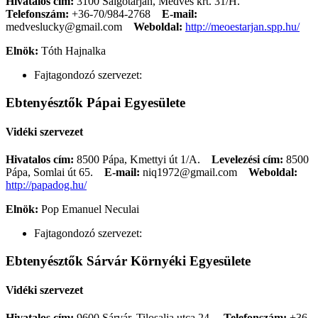
Hivatalos cím:
3100 Salgótarján, Medves krt. 31/H.
Telefonszám:
+36-70/984-2768
E-mail:
medveslucky@gmail.com
Weboldal:
http://meoestarjan.spp.hu/
Elnök:
Tóth Hajnalka
Fajtagondozó szervezet:
Ebtenyésztők Pápai Egyesülete
Vidéki szervezet
Hivatalos cím:
8500 Pápa, Kmettyi út 1/A.
Levelezési cím:
8500
Pápa, Somlai út 65.
E-mail:
niq1972@gmail.com
Weboldal:
http://papadog.hu/
Elnök:
Pop Emanuel Neculai
Fajtagondozó szervezet:
Ebtenyésztők Sárvár Környéki Egyesülete
Vidéki szervezet
Hivatalos cím:
9600 Sárvár, Tilosalja utca 24.
Telefonszám:
+36-