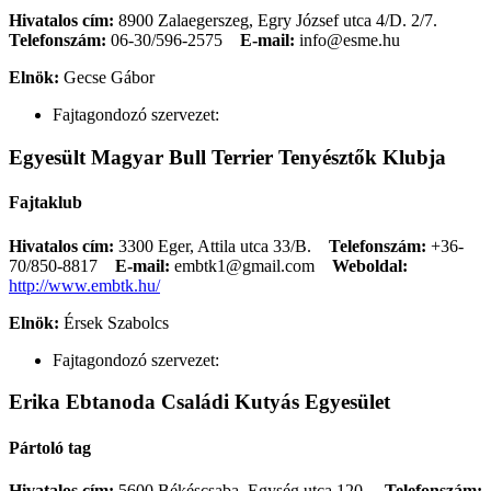
Hivatalos cím:
8900 Zalaegerszeg, Egry József utca 4/D. 2/7.
Telefonszám:
06-30/596-2575
E-mail:
info@esme.hu
Elnök:
Gecse Gábor
Fajtagondozó szervezet:
Egyesült Magyar Bull Terrier Tenyésztők Klubja
Fajtaklub
Hivatalos cím:
3300 Eger, Attila utca 33/B.
Telefonszám:
+36-
70/850-8817
E-mail:
embtk1@gmail.com
Weboldal:
http://www.embtk.hu/
Elnök:
Érsek Szabolcs
Fajtagondozó szervezet:
Erika Ebtanoda Családi Kutyás Egyesület
Pártoló tag
Hivatalos cím:
5600 Békéscsaba, Egység utca 120.
Telefonszám: