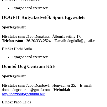
Fajtagondozó szervezet:
DOGFIT Kutyakedvelők Sport Egyesülete
Sportegyesület
Hivatalos cím:
2120 Dunakeszi, Állomás sétány 17.
Telefonszám:
+36-20/333-2524
E-mail:
dogfitdk@gmail.com
Elnök:
Horhi Attila
Fajtagondozó szervezet:
Dombó-Dog Centrum KSE
Sportegyesület
Hivatalos cím:
7200 Dombóvár, Hunyadi tér 25.
E-mail:
dombodogcentrum@gmail.com
Weboldal:
http://dombodogcentrum.hu/
Elnök:
Papp Lajos