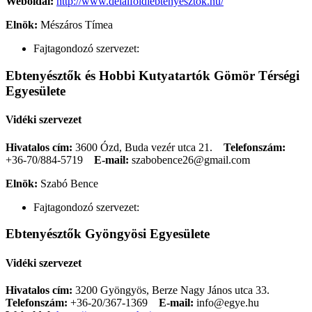
Weboldal:
http://www.delalfoldiebtenyesztok.hu/
Elnök:
Mészáros Tímea
Fajtagondozó szervezet:
Ebtenyésztők és Hobbi Kutyatartók Gömör Térségi
Egyesülete
Vidéki szervezet
Hivatalos cím:
3600 Ózd, Buda vezér utca 21.
Telefonszám:
+36-70/884-5719
E-mail:
szabobence26@gmail.com
Elnök:
Szabó Bence
Fajtagondozó szervezet:
Ebtenyésztők Gyöngyösi Egyesülete
Vidéki szervezet
Hivatalos cím:
3200 Gyöngyös, Berze Nagy János utca 33.
Telefonszám:
+36-20/367-1369
E-mail:
info@egye.hu