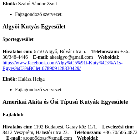
Elnök:
Szabó Sándor Zsolt
Fajtagondozó szervezet:
Algyői Kutyás Egyesület
Sportegyesület
Hivatalos cím:
6750 Algyő, Búvár utca 5.
Telefonszám:
+36-
30/348-4446
E-mail:
akealgyo@gmail.com
Weboldal:
https://www.facebook.com/Algy%C5%91i-Kuty%C3%A1s-
Egyes%C3%BClet-678909128830429/
Elnök:
Halász Helga
Fajtagondozó szervezet:
Amerikai Akita és Ősi Típusú Kutyák Egyesülete
Fajtaklub
Hivatalos cím:
1192 Budapest, Garay köz 11/1.
Levelezési cím:
8412 Veszprém, Halastói utca 23.
Telefonszám:
+36-70/506-4872
E-mail:
group5dogs@gmail.com
Weboldal: