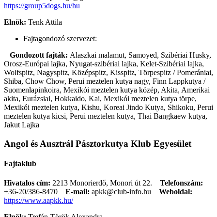
https://group5dogs.hu/hu
Elnök:
Tenk Attila
Fajtagondozó szervezet:
Gondozott fajták:
Alaszkai malamut, Samoyed, Szibériai Husky,
Orosz-Európai lajka, Nyugat-szibériai lajka, Kelet-Szibériai lajka,
Wolfspitz, Nagyspitz, Középspitz, Kisspitz, Törpespitz / Pomerániai,
Shiba, Chow Chow, Perui meztelen kutya nagy, Finn Lappkutya /
Suomenlapinkoira, Mexikói meztelen kutya közép, Akita, Amerikai
akita, Eurázsiai, Hokkaido, Kai, Mexikói meztelen kutya törpe,
Mexikói meztelen kutya, Kishu, Koreai Jindo Kutya, Shikoku, Perui
meztelen kutya kicsi, Perui meztelen kutya, Thai Bangkaew kutya,
Jakut Lajka
Angol és Ausztrál Pásztorkutya Klub Egyesület
Fajtaklub
Hivatalos cím:
2213 Monorierdő, Monori út 22.
Telefonszám:
+36-20/386-8470
E-mail:
apkk@club-info.hu
Weboldal:
https://www.aapkk.hu/
Elnök:
Trefán-Török Alexandra