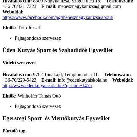
Hivatalos cím:
8800 Nagykanizsa, Szigeti utca 16.
Telefonszám:
+36-70/321-7323
E-mail:
meoesznagykanizsa@gmail.com
Weboldal:
https://www.facebook.com/pg/meoesznagykanizsa/about/
Elnök:
Tóth József
Fajtagondozó szervezet:
Éden Kutyás Sport és Szabadidős Egyesület
Vidéki szervezet
Hivatalos cím:
9762 Tanakajd, Templom utca 11.
Telefonszám:
+36-70/229-5423
E-mail:
info@edenkutyaiskola.hu
Weboldal:
http://www.edenkutyaiskola.hu/?q=node/1455
Elnök:
Winhoffer Tamás Ottó
Fajtagondozó szervezet:
Egerszegi Sport- és Mentőkutyás Egyesület
Pártoló tag