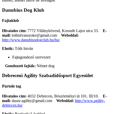
Basset, Basset fauve de Bretagne
Danubius Dog Klub
Fajtaklub
Hivatalos cím:
7772 Villánykövesd, Kossuth Lajos utca 33.
E-
mail:
tothistvanszoke@gmail.com
Weboldal:
http://www.danubiusdogclub.hu/hu/
Elnök:
Tóth István
Fajtagondozó szervezet:
Gondozott fajták:
Német dog
Debreceni Agility Szabadidősport Egyesület
Pártoló tag
Hivatalos cím:
4032 Debrecen, Böszörményi út 101. III/10.
E-
mail:
dasze.agility@gmail.com
Weboldal:
http://www.agility-
debrecen.hu/
Elnök:
Boróczki Lászlóné