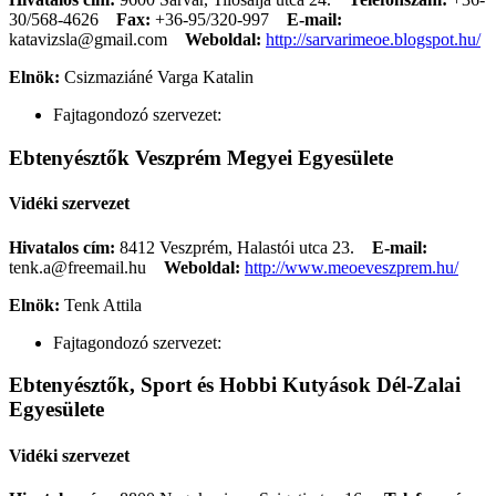
30/568-4626
Fax:
+36-95/320-997
E-mail:
katavizsla@gmail.com
Weboldal:
http://sarvarimeoe.blogspot.hu/
Elnök:
Csizmaziáné Varga Katalin
Fajtagondozó szervezet:
Ebtenyésztők Veszprém Megyei Egyesülete
Vidéki szervezet
Hivatalos cím:
8412 Veszprém, Halastói utca 23.
E-mail:
tenk.a@freemail.hu
Weboldal:
http://www.meoeveszprem.hu/
Elnök:
Tenk Attila
Fajtagondozó szervezet:
Ebtenyésztők, Sport és Hobbi Kutyások Dél-Zalai
Egyesülete
Vidéki szervezet