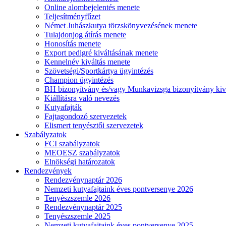
Online alombejelentés menete
Teljesítményfűzet
Német Juhászkutya törzskönyvezésének menete
Tulajdonjog átírás menete
Honosítás menete
Export pedigré kiváltásának menete
Kennelnév kiváltás menete
Szövetségi/Sportkártya ügyintézés
Champion ügyintézés
BH bizonyítvány és/vagy Munkavizsga bizonyítvány kiv
Kiállításra való nevezés
Kutyafajták
Fajtagondozó szervezetek
Elismert tenyésztői szervezetek
Szabályzatok
FCI szabályzatok
MEOESZ szabályzatok
Elnökségi határozatok
Rendezvények
Rendezvénynaptár 2026
Nemzeti kutyafajtaink éves pontversenye 2026
Tenyészszemle 2026
Rendezvénynaptár 2025
Tenyészszemle 2025
Nemzeti kutyafajtaink éves pontversenye 2025