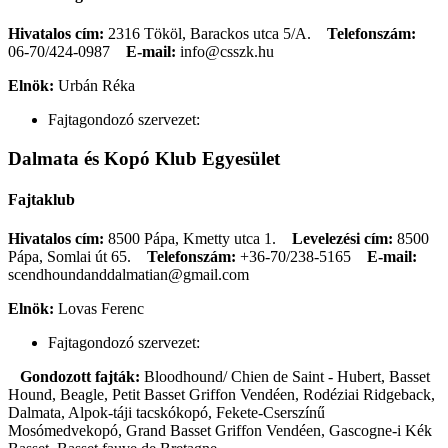
Hivatalos cím:
2316 Tököl, Barackos utca 5/A.
Telefonszám:
06-70/424-0987
E-mail:
info@csszk.hu
Elnök:
Urbán Réka
Fajtagondozó szervezet:
Dalmata és Kopó Klub Egyesület
Fajtaklub
Hivatalos cím:
8500 Pápa, Kmetty utca 1.
Levelezési cím:
8500
Pápa, Somlai út 65.
Telefonszám:
+36-70/238-5165
E-mail:
scendhoundanddalmatian@gmail.com
Elnök:
Lovas Ferenc
Fajtagondozó szervezet:
Gondozott fajták:
Bloodhound/ Chien de Saint - Hubert, Basset
Hound, Beagle, Petit Basset Griffon Vendéen, Rodéziai Ridgeback,
Dalmata, Alpok-táji tacskókopó, Fekete-Cserszínű
Mosómedvekopó, Grand Basset Griffon Vendéen, Gascogne-i Kék