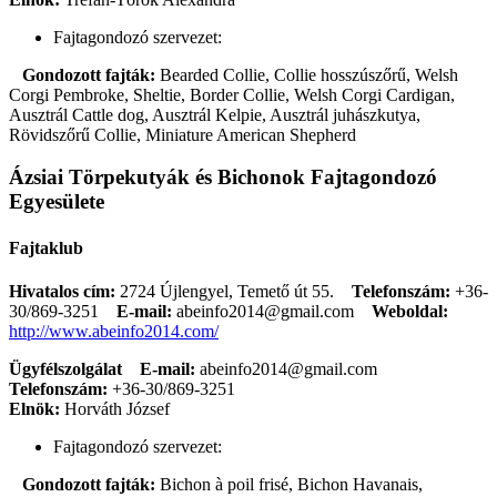
Fajtagondozó szervezet:
Gondozott fajták:
Bearded Collie, Collie hosszúszőrű, Welsh
Corgi Pembroke, Sheltie, Border Collie, Welsh Corgi Cardigan,
Ausztrál Cattle dog, Ausztrál Kelpie, Ausztrál juhászkutya,
Rövidszőrű Collie, Miniature American Shepherd
Ázsiai Törpekutyák és Bichonok Fajtagondozó
Egyesülete
Fajtaklub
Hivatalos cím:
2724 Újlengyel, Temető út 55.
Telefonszám:
+36-
30/869-3251
E-mail:
abeinfo2014@gmail.com
Weboldal:
http://www.abeinfo2014.com/
Ügyfélszolgálat
E-mail:
abeinfo2014@gmail.com
Telefonszám:
+36-30/869-3251
Elnök:
Horváth József
Fajtagondozó szervezet:
Gondozott fajták:
Bichon à poil frisé, Bichon Havanais,