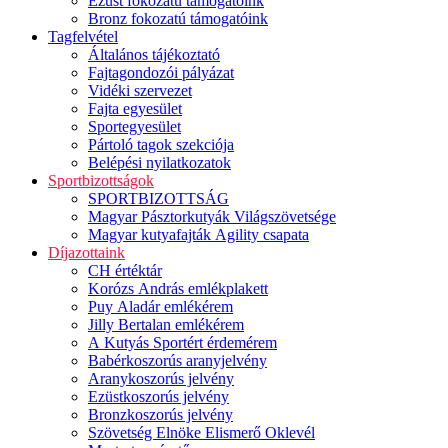
Ezüst fokozatú támogatóink
Bronz fokozatú támogatóink
Tagfelvétel
Általános tájékoztató
Fajtagondozói pályázat
Vidéki szervezet
Fajta egyesület
Sportegyesület
Pártoló tagok szekciója
Belépési nyilatkozatok
Sportbizottságok
SPORTBIZOTTSÁG
Magyar Pásztorkutyák Világszövetsége
Magyar kutyafajták Agility csapata
Díjazottaink
CH értéktár
Korózs András emlékplakett
Puy Aladár emlékérem
Jilly Bertalan emlékérem
A Kutyás Sportért érdemérem
Babérkoszorús aranyjelvény
Aranykoszorús jelvény
Ezüstkoszorús jelvény
Bronzkoszorús jelvény
Szövetség Elnöke Elismerő Oklevél