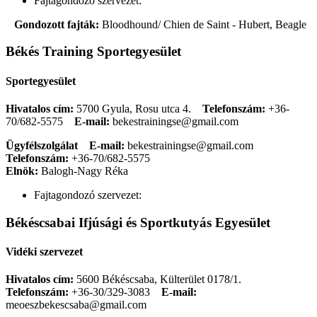
Fajtagondozó szervezet:
Gondozott fajták:
Bloodhound/ Chien de Saint - Hubert, Beagle
Békés Training Sportegyesület
Sportegyesület
Hivatalos cím:
5700 Gyula, Rosu utca 4.
Telefonszám:
+36-
70/682-5575
E-mail:
bekestrainingse@gmail.com
Ügyfélszolgálat
E-mail:
bekestrainingse@gmail.com
Telefonszám:
+36-70/682-5575
Elnök:
Balogh-Nagy Réka
Fajtagondozó szervezet:
Békéscsabai Ifjúsági és Sportkutyás Egyesület
Vidéki szervezet
Hivatalos cím:
5600 Békéscsaba, Külterület 0178/1.
Telefonszám:
+36-30/329-3083
E-mail:
meoeszbekescsaba@gmail.com