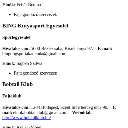
Elnök:
Fehér Bettina
Fajtagondozó szervezet:
BING Kutyasport Egyesület
Sportegyesület
Hivatalos cím:
5600 Békéscsaba, Kisrét tanya 97.
E-mail:
bingdogsportakademia@gmail.com
Elnök:
Sajben Szilvia
Fajtagondozó szervezet:
Bobtail Klub
Fajtaklub
Hivatalos cím:
1204 Budapest, Szent Imre herceg utca 90.
E-
mail:
elnok.bobtailclub@gmail.com
Weboldal:
http://www.bobtailklub.hu/
Elnök:
Kotlár Róbert