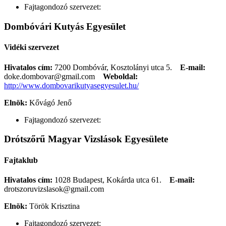
Fajtagondozó szervezet:
Dombóvári Kutyás Egyesület
Vidéki szervezet
Hivatalos cím:
7200 Dombóvár, Kosztolányi utca 5.
E-mail:
doke.dombovar@gmail.com
Weboldal:
http://www.dombovarikutyasegyesulet.hu/
Elnök:
Kővágó Jenő
Fajtagondozó szervezet:
Drótszőrű Magyar Vizslások Egyesülete
Fajtaklub
Hivatalos cím:
1028 Budapest, Kokárda utca 61.
E-mail:
drotszoruvizslasok@gmail.com
Elnök:
Török Krisztina
Fajtagondozó szervezet: