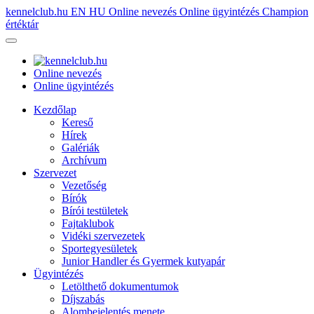
kennelclub.hu
EN
HU
Online nevezés
Online ügyintézés
Champion
értéktár
Online nevezés
Online ügyintézés
Kezdőlap
Kereső
Hírek
Galériák
Archívum
Szervezet
Vezetőség
Bírók
Bírói testületek
Fajtaklubok
Vidéki szervezetek
Sportegyesületek
Junior Handler és Gyermek kutyapár
Ügyintézés
Letölthető dokumentumok
Díjszabás
Alombejelentés menete