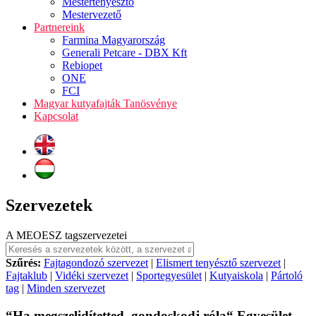
Mestertenyésztő
Mestervezető
Partnereink
Farmina Magyarország
Generali Petcare - DBX Kft
Rebiopet
ONE
FCI
Magyar kutyafajták Tanösvénye
Kapcsolat
Szervezetek
A MEOESZ tagszervezetei
Szűrés:
Fajtagondozó szervezet
|
Elismert tenyésztő szervezet
|
Fajtaklub
|
Vidéki szervezet
|
Sportegyesület
|
Kutyaiskola
|
Pártoló
tag
|
Minden szervezet
“Ha megszelidítetted, gondoskodj róla“ Egyesület