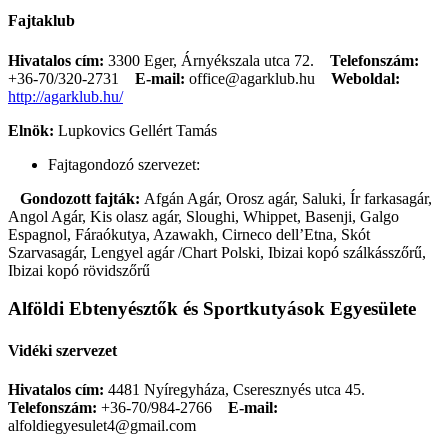
Fajtaklub
Hivatalos cím:
3300 Eger, Árnyékszala utca 72.
Telefonszám:
+36-70/320-2731
E-mail:
office@agarklub.hu
Weboldal:
http://agarklub.hu/
Elnök:
Lupkovics Gellért Tamás
Fajtagondozó szervezet:
Gondozott fajták:
Afgán Agár, Orosz agár, Saluki, Ír farkasagár,
Angol Agár, Kis olasz agár, Sloughi, Whippet, Basenji, Galgo
Espagnol, Fáraókutya, Azawakh, Cirneco dell’Etna, Skót
Szarvasagár, Lengyel agár /Chart Polski, Ibizai kopó szálkásszőrű,
Ibizai kopó rövidszőrű
Alföldi Ebtenyésztők és Sportkutyások Egyesülete
Vidéki szervezet
Hivatalos cím:
4481 Nyíregyháza, Cseresznyés utca 45.
Telefonszám:
+36-70/984-2766
E-mail:
alfoldiegyesulet4@gmail.com