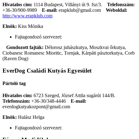
Hivatalos cím:
1114 Budapest, Villányi út 9. fsz/3.
Telefonszám:
+36-30/900-9989
E-mail:
erapklub@gmail.com
Weboldal:
http://www.erapklub.com
Elnök:
Kiss Mónika
Fajtagondozó szervezet:
Gondozott fajták:
Délorosz juhászkutya, Moszkvai őrkutya,
Ciobanesc Romanesc Mioritic, Tornjak, Kárpáti pásztorkutya, Corb
(Raven Dog)
EverDog Családi Kutyás Egyesület
Pártoló tag
Hivatalos cím:
6723 Szeged, József Attila sugárút 144/B.
Telefonszám:
+36-30/348-4446
E-mail:
everdogkutyakozpont@gmail.com
Elnök:
Halász Helga
Fajtagondozó szervezet: