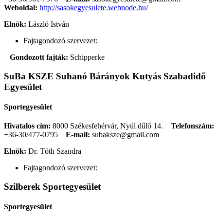
Weboldal:
http://sasokegyesulete.webnode.hu/
Elnök:
László István
Fajtagondozó szervezet:
Gondozott fajták:
Schipperke
SuBa KSZE Suhanó Bárányok Kutyás Szabadidő
Egyesület
Sportegyesület
Hivatalos cím:
8000 Székesfehérvár, Nyúl dűlő 14.
Telefonszám:
+36-30/477-0795
E-mail:
subaksze@gmail.com
Elnök:
Dr. Tóth Szandra
Fajtagondozó szervezet:
Szilberek Sportegyesület
Sportegyesület