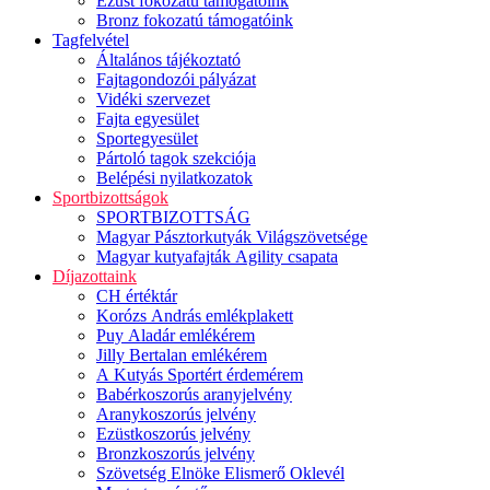
Ezüst fokozatú támogatóink
Bronz fokozatú támogatóink
Tagfelvétel
Általános tájékoztató
Fajtagondozói pályázat
Vidéki szervezet
Fajta egyesület
Sportegyesület
Pártoló tagok szekciója
Belépési nyilatkozatok
Sportbizottságok
SPORTBIZOTTSÁG
Magyar Pásztorkutyák Világszövetsége
Magyar kutyafajták Agility csapata
Díjazottaink
CH értéktár
Korózs András emlékplakett
Puy Aladár emlékérem
Jilly Bertalan emlékérem
A Kutyás Sportért érdemérem
Babérkoszorús aranyjelvény
Aranykoszorús jelvény
Ezüstkoszorús jelvény
Bronzkoszorús jelvény
Szövetség Elnöke Elismerő Oklevél