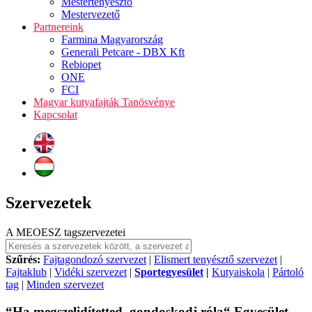
Mestertenyésztő
Mestervezető
Partnereink
Farmina Magyarország
Generali Petcare - DBX Kft
Rebiopet
ONE
FCI
Magyar kutyafajták Tanösvénye
Kapcsolat
Szervezetek
A MEOESZ tagszervezetei
Szűrés:
Fajtagondozó szervezet
|
Elismert tenyésztő szervezet
|
Fajtaklub
|
Vidéki szervezet
|
Sportegyesület
|
Kutyaiskola
|
Pártoló
tag
|
Minden szervezet
“Ha megszelidítetted, gondoskodj róla“ Egyesület