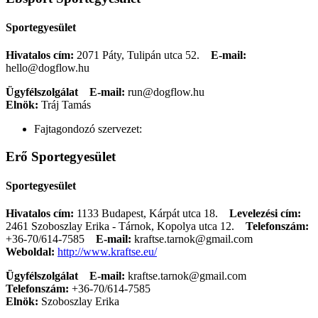
Sportegyesület
Hivatalos cím:
2071 Páty, Tulipán utca 52.
E-mail:
hello@dogflow.hu
Ügyfélszolgálat
E-mail:
run@dogflow.hu
Elnök:
Tráj Tamás
Fajtagondozó szervezet:
Erő Sportegyesület
Sportegyesület
Hivatalos cím:
1133 Budapest, Kárpát utca 18.
Levelezési cím:
2461 Szoboszlay Erika - Tárnok, Kopolya utca 12.
Telefonszám:
+36-70/614-7585
E-mail:
kraftse.tarnok@gmail.com
Weboldal:
http://www.kraftse.eu/
Ügyfélszolgálat
E-mail:
kraftse.tarnok@gmail.com
Telefonszám:
+36-70/614-7585
Elnök:
Szoboszlay Erika