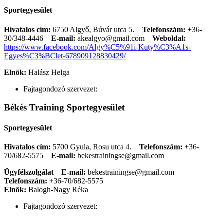
Sportegyesület
Hivatalos cím:
6750 Algyő, Búvár utca 5.
Telefonszám:
+36-
30/348-4446
E-mail:
akealgyo@gmail.com
Weboldal:
https://www.facebook.com/Algy%C5%91i-Kuty%C3%A1s-
Egyes%C3%BClet-678909128830429/
Elnök:
Halász Helga
Fajtagondozó szervezet:
Békés Training Sportegyesület
Sportegyesület
Hivatalos cím:
5700 Gyula, Rosu utca 4.
Telefonszám:
+36-
70/682-5575
E-mail:
bekestrainingse@gmail.com
Ügyfélszolgálat
E-mail:
bekestrainingse@gmail.com
Telefonszám:
+36-70/682-5575
Elnök:
Balogh-Nagy Réka
Fajtagondozó szervezet: