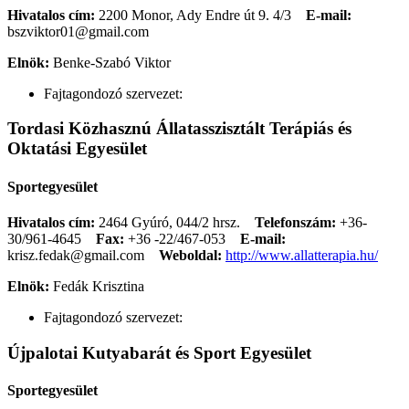
Hivatalos cím:
2200 Monor, Ady Endre út 9. 4/3
E-mail:
bszviktor01@gmail.com
Elnök:
Benke-Szabó Viktor
Fajtagondozó szervezet:
Tordasi Közhasznú Állatasszisztált Terápiás és
Oktatási Egyesület
Sportegyesület
Hivatalos cím:
2464 Gyúró, 044/2 hrsz.
Telefonszám:
+36-
30/961-4645
Fax:
+36 -22/467-053
E-mail:
krisz.fedak@gmail.com
Weboldal:
http://www.allatterapia.hu/
Elnök:
Fedák Krisztina
Fajtagondozó szervezet:
Újpalotai Kutyabarát és Sport Egyesület
Sportegyesület