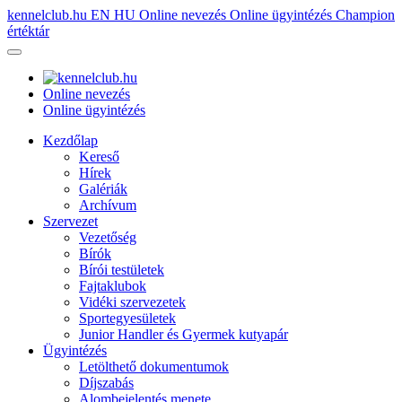
kennelclub.hu
EN
HU
Online nevezés
Online ügyintézés
Champion
értéktár
Online nevezés
Online ügyintézés
Kezdőlap
Kereső
Hírek
Galériák
Archívum
Szervezet
Vezetőség
Bírók
Bírói testületek
Fajtaklubok
Vidéki szervezetek
Sportegyesületek
Junior Handler és Gyermek kutyapár
Ügyintézés
Letölthető dokumentumok
Díjszabás
Alombejelentés menete