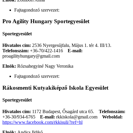
Fajtagondozó szervezet:
Pro Agility Hungary Sportegyesület
Sportegyesület
Hivatalos cím:
2536 Nyergesújfalu, Május 1. tér 4. III/13.
Telefonszám:
+36-70/422-1416
E-mail:
proagilityhungary@gmail.com
Elnök:
Rózsahegyiné Nagy Veronika
Fajtagondozó szervezet:
Rákosmenti Kutyakiképző Iskola Egyesület
Sportegyesület
Hivatalos cím:
1172 Budapest, Ősagárd utca 65.
Telefonszám:
+36-30/934-6765
E-mail:
rkkiskola@gmail.com
Weboldal:
https://www.facebook.com/rkkisuli/?ref=hl
Elnök:
Andics Ildikó