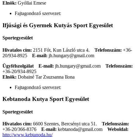
Elnök:
Gyóllai Emese
Fajtagondozó szervezet:
Ifjúsági és Gyermek Kutyás Sport Egyesület
Sportegyesület
Hivatalos cím:
2151 Fót, Kun László utca 4.
Telefonszám:
+36-
20/934-8925
E-mail:
jh.hungary@gmail.com
Ügyfélszolgálat
E-mail:
jh.hungary@gmail.com
Telefonszám:
+36-20/934-8925
Elnök:
Dobainé Tar Zsuzsanna Ilona
Fajtagondozó szervezet:
Kebtanoda Kutya Sport Egyesület
Sportegyesület
Hivatalos cím:
6600 Szentes, Bercsényi utca 51.
Telefonszám:
+36-20/366-8376
E-mail:
kebtanoda@gmail.com
Weboldal:
http://www.kebtanoda.hu/