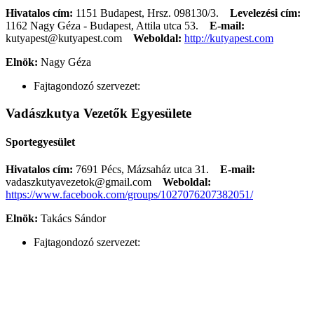
Hivatalos cím:
1151 Budapest, Hrsz. 098130/3.
Levelezési cím:
1162 Nagy Géza - Budapest, Attila utca 53.
E-mail:
kutyapest@kutyapest.com
Weboldal:
http://kutyapest.com
Elnök:
Nagy Géza
Fajtagondozó szervezet:
Vadászkutya Vezetők Egyesülete
Sportegyesület
Hivatalos cím:
7691 Pécs, Mázsaház utca 31.
E-mail:
vadaszkutyavezetok@gmail.com
Weboldal:
https://www.facebook.com/groups/1027076207382051/
Elnök:
Takács Sándor
Fajtagondozó szervezet: