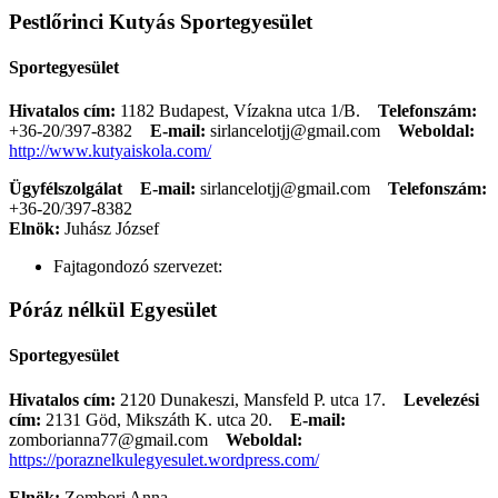
Pestlőrinci Kutyás Sportegyesület
Sportegyesület
Hivatalos cím:
1182 Budapest, Vízakna utca 1/B.
Telefonszám:
+36-20/397-8382
E-mail:
sirlancelotjj@gmail.com
Weboldal:
http://www.kutyaiskola.com/
Ügyfélszolgálat
E-mail:
sirlancelotjj@gmail.com
Telefonszám:
+36-20/397-8382
Elnök:
Juhász József
Fajtagondozó szervezet:
Póráz nélkül Egyesület
Sportegyesület
Hivatalos cím:
2120 Dunakeszi, Mansfeld P. utca 17.
Levelezési
cím:
2131 Göd, Mikszáth K. utca 20.
E-mail:
zomborianna77@gmail.com
Weboldal:
https://poraznelkulegyesulet.wordpress.com/
Elnök:
Zombori Anna