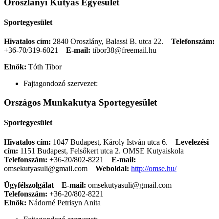
Oroszlányi Kutyás Egyesület
Sportegyesület
Hivatalos cím:
2840 Oroszlány, Balassi B. utca 22.
Telefonszám:
+36-70/319-6021
E-mail:
tibor38@freemail.hu
Elnök:
Tóth Tibor
Fajtagondozó szervezet:
Országos Munkakutya Sportegyesület
Sportegyesület
Hivatalos cím:
1047 Budapest, Károly István utca 6.
Levelezési
cím:
1151 Budapest, Felsőkert utca 2. OMSE Kutyaiskola
Telefonszám:
+36-20/802-8221
E-mail:
omsekutyasuli@gmail.com
Weboldal:
http://omse.hu/
Ügyfélszolgálat
E-mail:
omsekutyasuli@gmail.com
Telefonszám:
+36-20/802-8221
Elnök:
Nádorné Petrisyn Anita