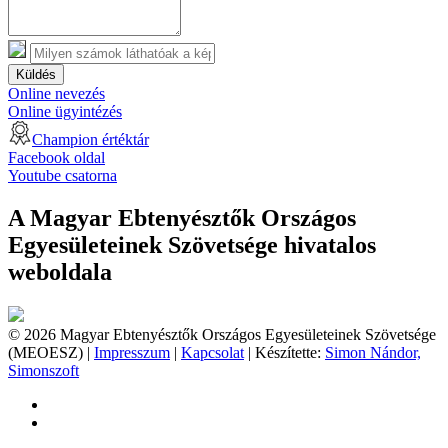
Küldés
Online nevezés
Online ügyintézés
Champion értéktár
Facebook oldal
Youtube csatorna
A Magyar Ebtenyésztők Országos
Egyesületeinek Szövetsége hivatalos
weboldala
© 2026 Magyar Ebtenyésztők Országos Egyesületeinek Szövetsége
(MEOESZ) |
Impresszum
|
Kapcsolat
| Készítette:
Simon Nándor,
Simonszoft