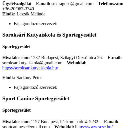
Ügyfélszolgálat
E-mail:
smaragdse@gmail.com
Telefonszám:
+36-20/967-3340
Elnök:
Leszák Melinda
Fajtagondozó szervezet:
Soroksári Kutyaiskola és Sportegyesület
Sportegyesület
Hivatalos cím:
1237 Budapest, Szilágyi Dezső utca 26.
E-mail:
soroksarikutyaiskola@gmail.com
Weboldal:
https://soroksarikutyaiskola.hu/
Elnök:
Sárkány Péter
Fajtagondozó szervezet:
Sport Canine Sportegyesület
Sportegyesület
Hivatalos cím:
1157 Budapest, Páskom park 4. 5./32.
E-mail:
sportcaninese@gmail.com
Weboldal:
https://www.scse.hu/