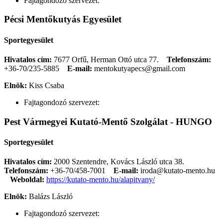
Fajtagondozó szervezet:
Pécsi Mentőkutyás Egyesület
Sportegyesület
Hivatalos cím:
7677 Orfű, Herman Ottó utca 77.
Telefonszám:
+36-70/235-5885
E-mail:
mentokutyapecs@gmail.com
Elnök:
Kiss Csaba
Fajtagondozó szervezet:
Pest Vármegyei Kutató-Mentő Szolgálat - HUNGO
Sportegyesület
Hivatalos cím:
2000 Szentendre, Kovács László utca 38.
Telefonszám:
+36-70/458-7001
E-mail:
iroda@kutato-mento.hu
Weboldal:
https://kutato-mento.hu/alapitvany/
Elnök:
Balázs László
Fajtagondozó szervezet: