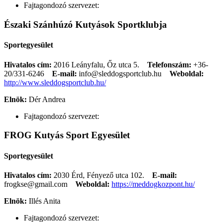
Fajtagondozó szervezet:
Északi Szánhúzó Kutyások Sportklubja
Sportegyesület
Hivatalos cím:
2016 Leányfalu, Őz utca 5.
Telefonszám:
+36-
20/331-6246
E-mail:
info@sleddogsportclub.hu
Weboldal:
http://www.sleddogsportclub.hu/
Elnök:
Dér Andrea
Fajtagondozó szervezet:
FROG Kutyás Sport Egyesület
Sportegyesület
Hivatalos cím:
2030 Érd, Fényező utca 102.
E-mail:
frogkse@gmail.com
Weboldal:
https://meddogkozpont.hu/
Elnök:
Illés Anita
Fajtagondozó szervezet: