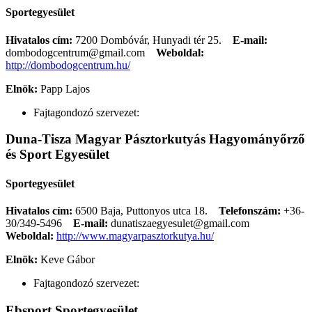
Sportegyesület
Hivatalos cím:
7200 Dombóvár, Hunyadi tér 25.
E-mail:
dombodogcentrum@gmail.com
Weboldal:
http://dombodogcentrum.hu/
Elnök:
Papp Lajos
Fajtagondozó szervezet:
Duna-Tisza Magyar Pásztorkutyás Hagyományőrző
és Sport Egyesület
Sportegyesület
Hivatalos cím:
6500 Baja, Puttonyos utca 18.
Telefonszám:
+36-
30/349-5496
E-mail:
dunatiszaegyesulet@gmail.com
Weboldal:
http://www.magyarpasztorkutya.hu/
Elnök:
Keve Gábor
Fajtagondozó szervezet:
Ebsport Sportegyesület