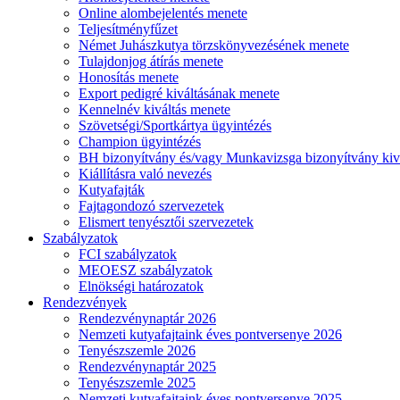
Online alombejelentés menete
Teljesítményfűzet
Német Juhászkutya törzskönyvezésének menete
Tulajdonjog átírás menete
Honosítás menete
Export pedigré kiváltásának menete
Kennelnév kiváltás menete
Szövetségi/Sportkártya ügyintézés
Champion ügyintézés
BH bizonyítvány és/vagy Munkavizsga bizonyítvány kiv
Kiállításra való nevezés
Kutyafajták
Fajtagondozó szervezetek
Elismert tenyésztői szervezetek
Szabályzatok
FCI szabályzatok
MEOESZ szabályzatok
Elnökségi határozatok
Rendezvények
Rendezvénynaptár 2026
Nemzeti kutyafajtaink éves pontversenye 2026
Tenyészszemle 2026
Rendezvénynaptár 2025
Tenyészszemle 2025
Nemzeti kutyafajtaink éves pontversenye 2025