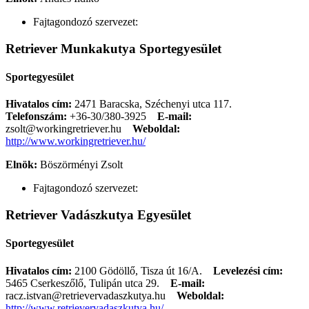
Fajtagondozó szervezet:
Retriever Munkakutya Sportegyesület
Sportegyesület
Hivatalos cím:
2471 Baracska, Széchenyi utca 117.
Telefonszám:
+36-30/380-3925
E-mail:
zsolt@workingretriever.hu
Weboldal:
http://www.workingretriever.hu/
Elnök:
Böszörményi Zsolt
Fajtagondozó szervezet:
Retriever Vadászkutya Egyesület
Sportegyesület
Hivatalos cím:
2100 Gödöllő, Tisza út 16/A.
Levelezési cím:
5465 Cserkeszőlő, Tulipán utca 29.
E-mail:
racz.istvan@retrievervadaszkutya.hu
Weboldal:
http://www.retrievervadaszkutya.hu/