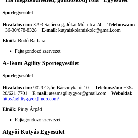
Sportegyesület
Hivatalos cím:
3793 Sajóecseg, Jókai Mór utca 24.
Telefonszám:
+36-30/678-8328
E-mail:
kutyaiskolamiskolc@gmail.com
Elnök:
Bodó Barbara
Fajtagondozó szervezet:
A-Team Agility Sportegyesület
Sportegyesület
Hivatalos cím:
9029 Győr, Bársonyka út 10.
Telefonszám:
+36-
20/621-7701
E-mail:
ateamagilitygyor@gmail.com
Weboldal:
http://agility-gyor.jimdo.com/
Elnök:
Pirity Árpád
Fajtagondozó szervezet:
Algyői Kutyás Egyesület