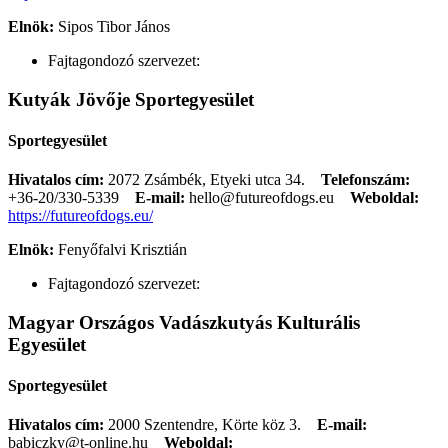
Elnök:
Sipos Tibor János
Fajtagondozó szervezet:
Kutyák Jövője Sportegyesület
Sportegyesület
Hivatalos cím:
2072 Zsámbék, Etyeki utca 34.
Telefonszám:
+36-20/330-5339
E-mail:
hello@futureofdogs.eu
Weboldal:
https://futureofdogs.eu/
Elnök:
Fenyőfalvi Krisztián
Fajtagondozó szervezet:
Magyar Országos Vadászkutyás Kulturális
Egyesület
Sportegyesület
Hivatalos cím:
2000 Szentendre, Körte köz 3.
E-mail:
babiczky@t-online.hu
Weboldal: