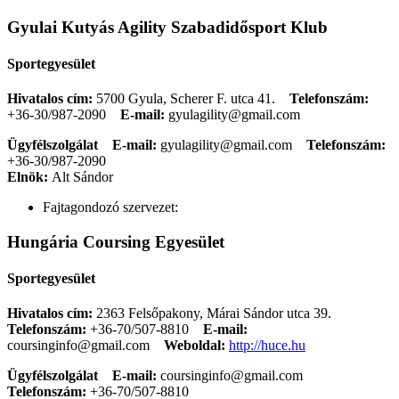
Gyulai Kutyás Agility Szabadidősport Klub
Sportegyesület
Hivatalos cím:
5700 Gyula, Scherer F. utca 41.
Telefonszám:
+36-30/987-2090
E-mail:
gyulagility@gmail.com
Ügyfélszolgálat
E-mail:
gyulagility@gmail.com
Telefonszám:
+36-30/987-2090
Elnök:
Alt Sándor
Fajtagondozó szervezet:
Hungária Coursing Egyesület
Sportegyesület
Hivatalos cím:
2363 Felsőpakony, Márai Sándor utca 39.
Telefonszám:
+36-70/507-8810
E-mail:
coursinginfo@gmail.com
Weboldal:
http://huce.hu
Ügyfélszolgálat
E-mail:
coursinginfo@gmail.com
Telefonszám:
+36-70/507-8810