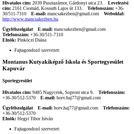
Hivatalos cím:
2039 Pusztazámor, Gárdonyi utca 23.
Levelezési
cím:
2161 Csomád, Kossuth Lajos út 133.
Telefonszám:
+36-
30/511-7310
E-mail:
mancsakezben@gmail.com
Weboldal:
http://www.mancsakezben.hu
Ügyfélszolgálat
E-mail:
mancsakezben@gmail.com
Telefonszám:
+36-30/511-7310
Elnök:
Pinkóczi Diána
Fajtagondozó szervezet:
Montanus Kutyakiképző Iskola és Sportegyesület
Kapuvár
Sportegyesület
Hivatalos cím:
9485 Nagycenk, Soproni utca 9.
Telefonszám:
+36-30/512-5370
E-mail:
horv.haj77@gmail.com
Ügyfélszolgálat
E-mail:
horv.haj77@gmail.com
Telefonszám:
+36-30/512-5370
Elnök:
Hegyi Tibor István
Fajtagondozó szervezet: