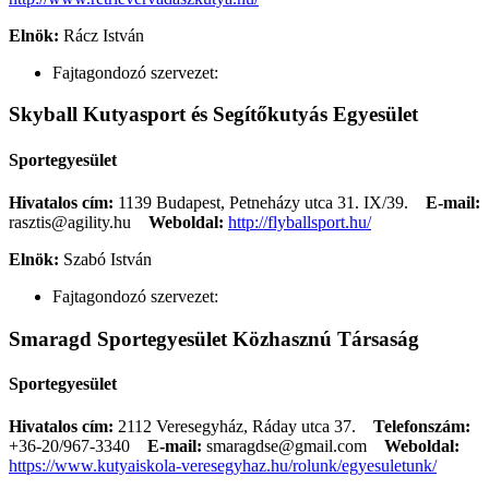
Elnök:
Rácz István
Fajtagondozó szervezet:
Skyball Kutyasport és Segítőkutyás Egyesület
Sportegyesület
Hivatalos cím:
1139 Budapest, Petneházy utca 31. IX/39.
E-mail:
rasztis@agility.hu
Weboldal:
http://flyballsport.hu/
Elnök:
Szabó István
Fajtagondozó szervezet:
Smaragd Sportegyesület Közhasznú Társaság
Sportegyesület
Hivatalos cím:
2112 Veresegyház, Ráday utca 37.
Telefonszám:
+36-20/967-3340
E-mail:
smaragdse@gmail.com
Weboldal:
https://www.kutyaiskola-veresegyhaz.hu/rolunk/egyesuletunk/