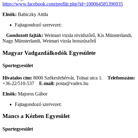
https://www.facebook.com/profile.php?id=100064585396935
Elnök:
Babiczky Attila
Fajtagondozó szervezet:
Gondozott fajták:
Weimari vizsla rövidszőrű, Kis Münsterlandi,
Nagy Münsterlandi, Weimari vizsla hosszúszőrű
Magyar Vadgazdálkodók Egyesülete
Sportegyesület
Hivatalos cím:
8000 Székesfehérvár, Tolnai utca 1.
Telefonszám:
+36-22/510-537
E-mail:
posta@vadex.hu
Elnök:
Majoros Gábor
Fajtagondozó szervezet:
Mancs a Kézben Egyesület
Sportegyesület