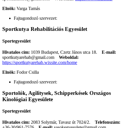
Elnök:
Varga Tamás
Fajtagondozó szervezet:
Sportkutya Rehabilitációs Egyesület
Sportegyesület
Hivatalos cím:
1039 Budapest, Czetz János utca 18.
E-mail:
sportkutyarehab@gmail.com
Weboldal:
https://sportkutyarehab.wixsite.com/home
Elnök:
Fodor Csilla
Fajtagondozó szervezet:
Sportolók, Agilitysek, Schipperkések Országos
Kinológiai Egyesülete
Sportegyesület
Hivatalos cím:
2083 Solymár, Tavasz út 7024/2.
Telefonszám:
+36-30/961-7576
E-mail:
sasokegyesulete@gmail.com