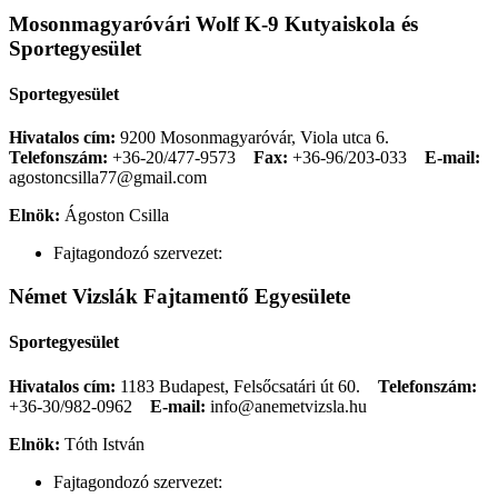
Mosonmagyaróvári Wolf K-9 Kutyaiskola és
Sportegyesület
Sportegyesület
Hivatalos cím:
9200 Mosonmagyaróvár, Viola utca 6.
Telefonszám:
+36-20/477-9573
Fax:
+36-96/203-033
E-mail:
agostoncsilla77@gmail.com
Elnök:
Ágoston Csilla
Fajtagondozó szervezet:
Német Vizslák Fajtamentő Egyesülete
Sportegyesület
Hivatalos cím:
1183 Budapest, Felsőcsatári út 60.
Telefonszám:
+36-30/982-0962
E-mail:
info@anemetvizsla.hu
Elnök:
Tóth István
Fajtagondozó szervezet: