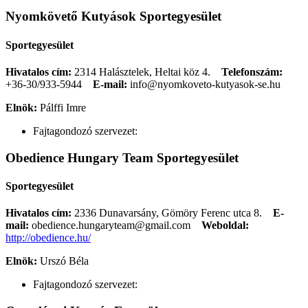
Nyomkövető Kutyások Sportegyesület
Sportegyesület
Hivatalos cím:
2314 Halásztelek, Heltai köz 4.
Telefonszám:
+36-30/933-5944
E-mail:
info@nyomkoveto-kutyasok-se.hu
Elnök:
Pálffi Imre
Fajtagondozó szervezet:
Obedience Hungary Team Sportegyesület
Sportegyesület
Hivatalos cím:
2336 Dunavarsány, Gömöry Ferenc utca 8.
E-
mail:
obedience.hungaryteam@gmail.com
Weboldal:
http://obedience.hu/
Elnök:
Urszó Béla
Fajtagondozó szervezet: